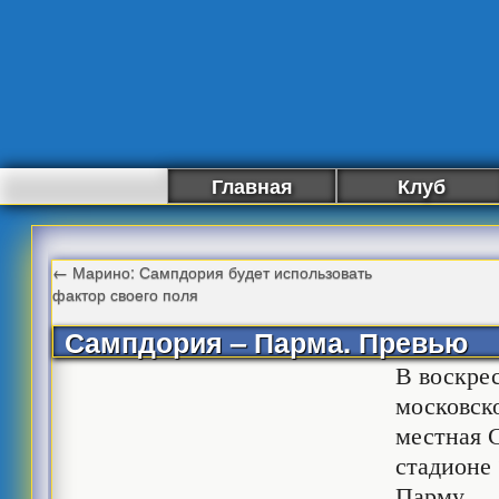
Главная
Клуб
←
Марино: Сампдория будет использовать
фактор своего поля
Сампдория – Парма. Превью
В воскрес
московск
местная 
стадионе
Парму.