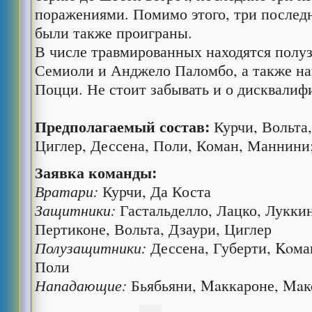
поражениями. Помимо этого, три последн
были также проиграны.
В числе травмированных находятся пол
Семиоли и Анджело Паломбо, а также н
Поцци. Не стоит забывать и о дисквали
Предполагаемый состав:
Курчи, Вольта,
Циглер, Дессена, Поли, Коман, Маннини
Заявка команды:
Вратари:
Курчи, Да Коста
Защитники:
Гастальделло, Лацко, Лукки
Пертиконе, Вольта, Дзаури, Циглер
Полузащитники:
Дессена, Губерти, Koма
Поли
Нападающие:
Бьябьяни, Maккароне, Maк