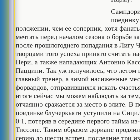
Сампдори
поединку
положении, чем ее соперник, хотя фанат
мечтать перед началом сезона о борьбе з
после прошлогоднего попадания в Лигу 
творцами того успеха принято считать 
Нери, а также нападающих Антонио Кас
Паццини. Так уж получилось, что летом 
главный тренер, а зимой насиженные мес
форвардов, отправившихся искать счасть
итоге сейчас мы можем наблюдать за тем,
отчаянно сражается за место в элите. В 
поединке блучеркьяти уступили на Сици
0:1, потеряв в середине первого тайма и
Тиссоне. Таким образом дориане продл
серию до шести встреч, последние три и