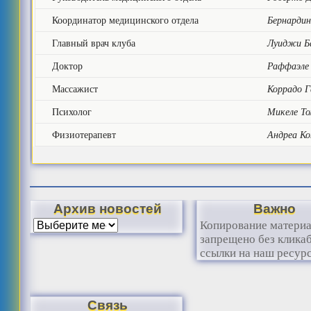
Координатор медицинского отдела
Бернарди
Главный врач клуба
Луиджи Б
Доктор
Раффаэле
Массажист
Коррадо 
Психолог
Микеле Т
Физиотерапевт
Андреа Ко
Архив новостей
Важно
Копирование матери
запрещено без клика
ссылки на наш ресурс
Связь