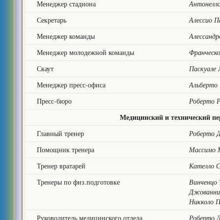
Менеджер стадиона
Антонелл
Секретарь
Алессио П
Менеджер команды
Алессандр
Менеджер молодежной команды
Франческо
Скаут
Паскуале 
Менеджер пресс-офиса
Альберто
Пресс-бюро
Роберто 
Медицинский и технический пе
Главный тренер
Роберто 
Помощник тренера
Массимо 
Тренер вратарей
Кателло 
Тренеры по физ.подготовке
Винченцо 
Джованни
Никколо П
Руководитель медицинского отдела
Роберто Д