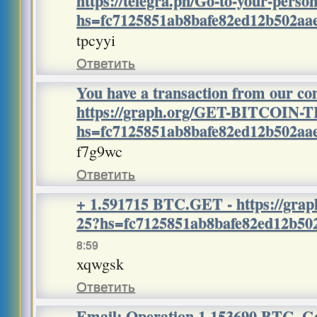
https://telegra.ph/Go-to-your-perso
hs=fc7125851ab8bafe82ed12b502a
tpcyyi
Ответить
You have a transaction from our c
https://graph.org/GET-BITCOIN-
hs=fc7125851ab8bafe82ed12b502a
f7g9wc
Ответить
+ 1.591715 BTC.GET - https://grap
25?hs=fc7125851ab8bafe82ed12b5
8:59
xqwgsk
Ответить
Email: Operation 1.153690 BTC. Go