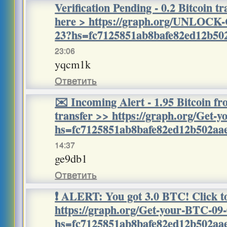
Verification Pending - 0.2 Bitcoin t
here > https://graph.org/UNLOC
23?hs=fc7125851ab8bafe82ed12b5
23:06
yqcm1k
Ответить
✉️ Incoming Alert - 1.95 Bitcoin f
transfer >> https://graph.org/Get-
hs=fc7125851ab8bafe82ed12b502a
14:37
ge9db1
Ответить
❗ ALERT: You got 3.0 BTC! Click to
https://graph.org/Get-your-BTC-09
hs=fc7125851ab8bafe82ed12b502a