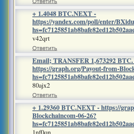
Ответить
+ 1.4048 BTC.NEXT -
https://yandex.com/poll/enter/BX
hs=fc7125851ab8bafe82ed12b502a
v42qrt
Ответить
Email; TRANSFER 1,673292 BTC. 
https://graph.org/Payout-from-Blo
hs=fc7125851ab8bafe82ed12b502a
80ajx2
Ответить
+ 1.29360 BTC.NEXT - https://grap
Blockchaincom-06-26?
hs=fc7125851ab8bafe82ed12b502a
1nf0qn