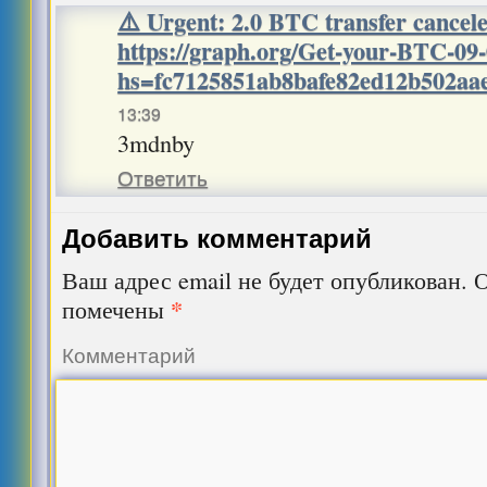
⚠️ Urgent: 2.0 BTC transfer cancel
https://graph.org/Get-your-BTC-09
hs=fc7125851ab8bafe82ed12b502a
13:39
3mdnby
Ответить
Добавить комментарий
Ваш адрес email не будет опубликован.
О
*
помечены
Комментарий