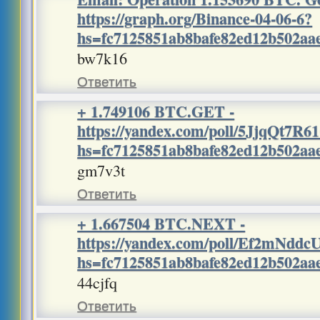
https://graph.org/Binance-04-06-6?
hs=fc7125851ab8bafe82ed12b502a
bw7k16
Ответить
+ 1.749106 BTC.GET -
https://yandex.com/poll/5JjqQt7
hs=fc7125851ab8bafe82ed12b502a
gm7v3t
Ответить
+ 1.667504 BTC.NEXT -
https://yandex.com/poll/Ef2mNd
hs=fc7125851ab8bafe82ed12b502a
44cjfq
Ответить