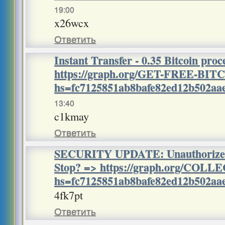
19:00
x26wcx
Ответить
Instant Transfer - 0.35 Bitcoin pro
https://graph.org/GET-FREE-BIT
hs=fc7125851ab8bafe82ed12b502a
13:40
c1kmay
Ответить
SECURITY UPDATE: Unauthorized 
Stop? => https://graph.org/COLL
hs=fc7125851ab8bafe82ed12b502a
4fk7pt
Ответить