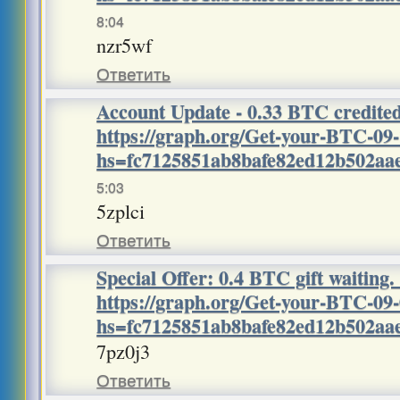
8:04
nzr5wf
Ответить
Account Update - 0.33 BTC credite
https://graph.org/Get-your-BTC-09
hs=fc7125851ab8bafe82ed12b502a
5:03
5zplci
Ответить
Special Offer: 0.4 BTC gift waiting
https://graph.org/Get-your-BTC-09
hs=fc7125851ab8bafe82ed12b502a
7pz0j3
Ответить