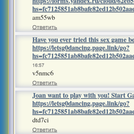
https://forms.yandex.ru/cloud/62eb
hs=fc7125851ab8bafe82ed12b502a
am55wb
Ответить
Have you ever tried this sex game
https://letsg0dancing.page.link/go?
hs=fc7125851ab8bafe82ed12b502a
16:57
v5nmc6
Ответить
Joan want to play with you! Start 
https://letsg0dancing.page.link/go?
hs=fc7125851ab8bafe82ed12b502a
dtd7ci
Ответить