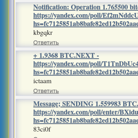
Notification: Operation 1.765500 bi
https://yandex.com/poll/Ef2mNd
hs=fc7125851ab8bafe82ed12b502a
kbgqkr
Ответить
+ 1.9368 BTC.NEXT -
https://yandex.com/poll/T1TnDb
hs=fc7125851ab8bafe82ed12b502a
ictaam
Ответить
Message; SENDING 1.559983 BTC.
https://yandex.com/poll/enter/BX
hs=fc7125851ab8bafe82ed12b502a
83ci0f