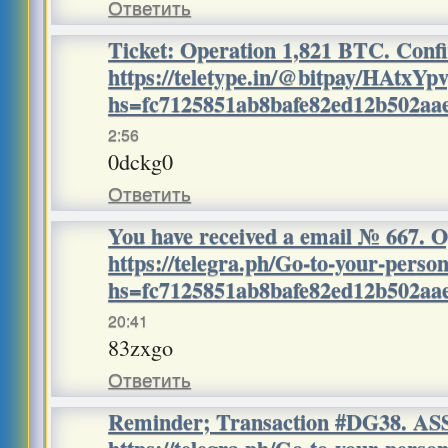
Ответить
Ticket: Operation 1,821 BTC. Con
https://teletype.in/@bitpay/HAtxY
hs=fc7125851ab8bafe82ed12b502a
2:56
0dckg0
Ответить
You have received a email № 667. O
https://telegra.ph/Go-to-your-perso
hs=fc7125851ab8bafe82ed12b502a
20:41
83zxgo
Ответить
Reminder; Transaction #DG38. A