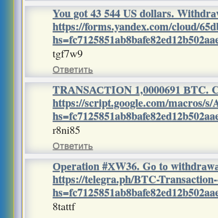
You got 43 544 US dollars. Withdr
https://forms.yandex.com/cloud/65
hs=fc7125851ab8bafe82ed12b502a
tgf7w9
Ответить
TRАNSАСТIОN 1,0000691 ВTC. Co
https://script.google.com/mac
hs=fc7125851ab8bafe82ed12b502a
r8ni85
Ответить
Ореrаtiоn #ХW36. Gо tо withdrаw
https://telegra.ph/BTC-Transaction
hs=fc7125851ab8bafe82ed12b502a
8tattf