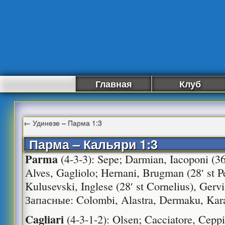
Главная
Клуб
←
Удинезе – Парма 1:3
Парма – Кальяри 1:3
Parma
(4-3-3): Sepe; Darmian, Iacoponi (36
Alves, Gagliolo; Hernani, Brugman (28′ st Pe
Kulusevski, Inglese (28′ st Cornelius), Gerv
Запасные: Colombi, Alastra, Dermaku, Kar
Cagliari
(4-3-1-2): Olsen; Cacciatore, Ceppit