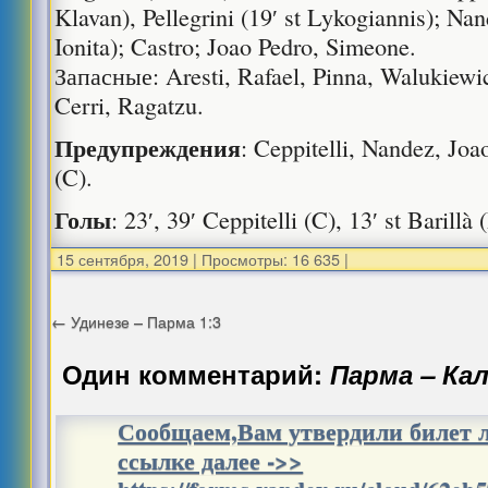
Klavan), Pellegrini (19′ st Lykogiannis); Nan
Ionita); Castro; Joao Pedro, Simeone.
Запасные: Aresti, Rafael, Pinna, Walukiewic
Cerri, Ragatzu.
Предупреждения
: Ceppitelli, Nandez, Joao
(C).
Голы
: 23′, 39′ Ceppitelli (C), 13′ st Barillà
15 сентября, 2019
|
Просмотры: 16 635
|
←
Удинезе – Парма 1:3
Один комментарий:
Парма – Кал
Сообщаем,Вам утвердили билет л
ссылке далее ->>