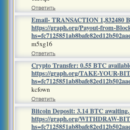
Ответить
Email- TRANSACTION 1,832480 B
https://graph.org/Payout-from-Blo
hs=fc7125851ab8bafe82ed12b502a
m5xg16
Ответить
Crypto Transfer: 0.55 BTC availabl
https://graph.org/TAKE-YOUR-BI
hs=fc7125851ab8bafe82ed12b502a
kcfown
Ответить
Bitcoin Deposit: 3.14 BTC awaitin
https://graph.org/WITHDRAW-BI
hs=fc7125851ab8bafe82ed12b502a