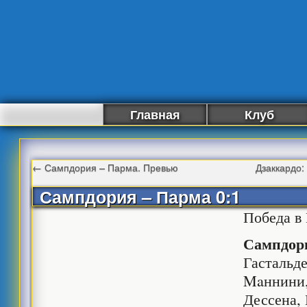
Главная
Клуб
←
Сампдория – Парма. Превью
Дзаккардо:
Сампдория – Парма 0:1
Победа в 
Сампдор
Гастальде
Maннини,
Дессена, 