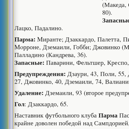
(Македа, 
80).
Запасные
Лацко, Падалино.
Парма:
Mиранте; Дзаккардо, Палетта, П
Moрроне, Дземаили, Гобби; Джовинко (Мо
Палладино (Кандрева, 36).
Запасные:
Паварини, Фельтшер, Креспо,
Предупреждения:
Дзаури, 43, Поли, 55,
27, Джовинко, 40, Дземаили, 74, Валиани
Удаление:
Дземаили, 93 (второе предупр
Гол
: Дзаккардо, 65.
Парма
Наставник футбольного клуба
Пас
крайне доволен победой над Сампдорией,