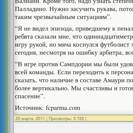
Валиани. Кроме того, надо узнать степе
Палладино. Нужно засучить рукава, пот
таким чрезвычайным ситуациям”.
“Я не видел эпизода, приведшему к пенал
ребята сказали мне, что одиннадцатимет
игру рукой, но мяча коснулся футболист 
сегодня, несмотря на ошибку арбитра, вс
“В игре против Сампдории мы были удо
всей команды. Если переходить к персон
сказать, что наличие в составе Амаури п
более вертикально. Мы счастливы и гото
спасение”.
Источник: fcparma.com
20 марта, 2011
|
Просмотры: 3 722
|