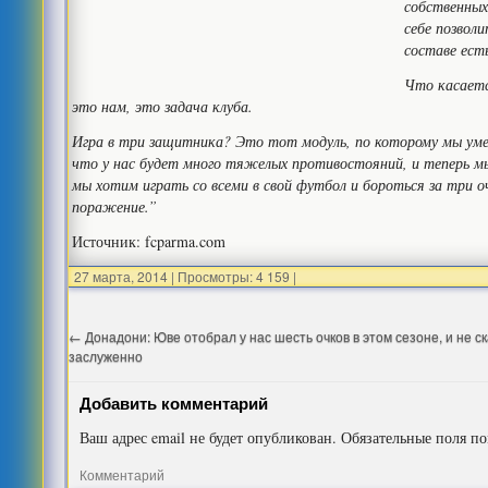
собственных
себе позвол
составе есть
Что касаетс
это нам, это задача клуба.
Игра в три защитника? Это тот модуль, по которому мы умее
что у нас будет много тяжелых противостояний, и теперь мы
мы хотим играть со всеми в свой футбол и бороться за три о
поражение.”
Источник: fcparma.com
27 марта, 2014
|
Просмотры: 4 159
|
←
Донадони: Юве отобрал у нас шесть очков в этом сезоне, и не ск
заслуженно
Добавить комментарий
Ваш адрес email не будет опубликован.
Обязательные поля п
Комментарий