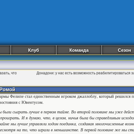
Клуб
Команда
Сезон
азать, что
Донадони: у нас есть возможность реабилитироваться 
 Ромой
рмы Фелипе стал единственным игроком джаллоблу, который решился п
востояния с Ювентусом.
были сыграть лучше в первом тайме. Во второй половине мы уже действ
 проиграть. И я думаю, что, в целом, ничья была бы справедливым исход
айме мы лучше управляли ходом поединка, создавая многочисленные воз
есмотря на то, что играли в меньшинстве. В первой половине же мы с