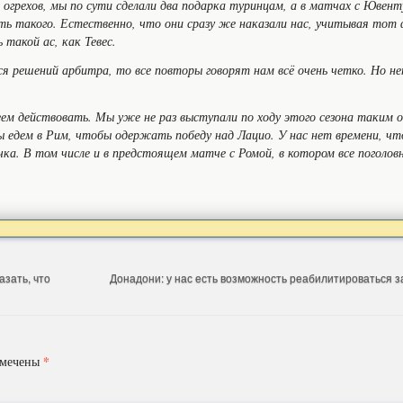
 огрехов, мы по сути сделали два подарка туринцам, а в матчах с Юве
ить такого. Естественно, что они сразу же наказали нас, учитывая тот 
 такой ас, как Тевес.
я решений арбитра, то все повторы говорят нам всё очень четко. Но 
м действовать. Мы уже не раз выступали по ходу этого сезона таким о
 едем в Рим, чтобы одержать победу над Лацио. У нас нет времени, что
чка. В том числе и в предстоящем матче с Ромой, в котором все поголо
азать, что
Донадони: у нас есть возможность реабилитироваться 
*
омечены