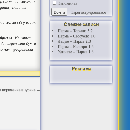
нтусом ты не можешь
Запомнить
факт, что в их
Зарегистрироваться
нет смысла обсуждать
Свежие записи
Парма – Торино 3:2
Парма – Сассуоло 1:0
бразом. Мы знали,
Лацио – Парма 2:0
бы перевести дух, и
Парма – Кальяри 1:3
вно нам предрекают
Удинезе – Парма 1:3
Реклама
за поражение в Турине
→