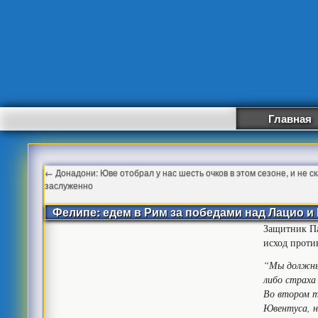
Главная
←
Донадони: Юве отобрал у нас шесть очков в этом сезоне, и не ск
заслуженно
Фелипе: едем в Рим за победами над Лацио и
Защитник Па
исход проти
“Мы должны 
либо страха
Во втором т
Ювентуса, н