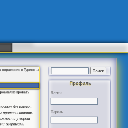
за поражение в Турине
→
Профиль
роанализировать
Логин
овали без какого-
Пароль
ом противостояния.
можности у ворот
тали жертвами