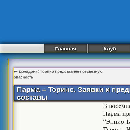
Главная
Клуб
←
Донадони: Торино представляет серьезную
опасность
Парма – Торино. Заявки и пре
составы
В восемн
Парма пр
“Эннио Т
Турина. И