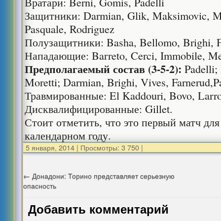
Вратари: Berni, Gomis, Padelli
Защитники: Darmian, Glik, Maksimovic, Mas
Pasquale, Rodriguez
Полузащитники: Basha, Bellomo, Brighi, F
Нападающие: Barreto, Cerci, Immobile, Me
Предполагаемый состав (3-5-2):
Padelli;
Moretti; Darmian, Brighi, Vives, Farnerud,P
Травмированные: El Kaddouri, Bovo, Larro
Дисквалифицированные: Gillet.
Стоит отметить, что это первый матч дл
календарном году.
5 января, 2014
|
Просмотры: 3 750
|
←
Донадони: Торино представляет серьезную
опасность
Добавить комментарий