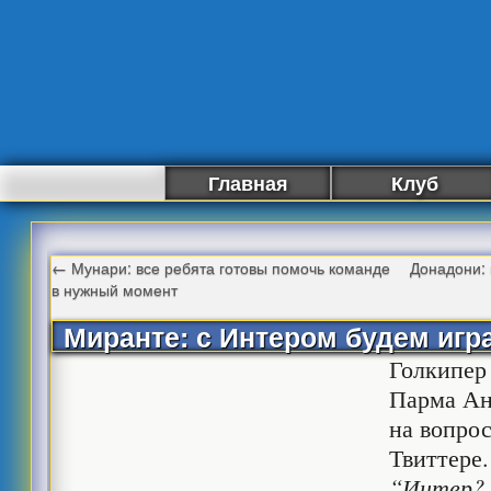
Главная
Клуб
←
Мунари: все ребята готовы помочь команде
Донадони: 
в нужный момент
Миранте: с Интером будем игра
Голкипер
Парма Ан
на вопро
Твиттере.
“Интер? 