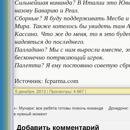
Сильнейшая команда? В Италии это Ювен
назову Баварию и Реал.
Сборные? Я буду поддерживать Месба и
Мира. Также хотелось бы увидеть там А
Кассано. Что же до меня, то я это буде
надеяться до последнего.
Палладино? Мы с ним выросли вместе, э
бесконечно потрясающий игрок.
Палетта? Я ему постоянно советую сбри
Источник: fcparma.com
5 декабря, 2013
|
Просмотры: 4 667
|
←
Мунари: все ребята готовы помочь команде
Донадони: 
в нужный момент
Добавить комментарий