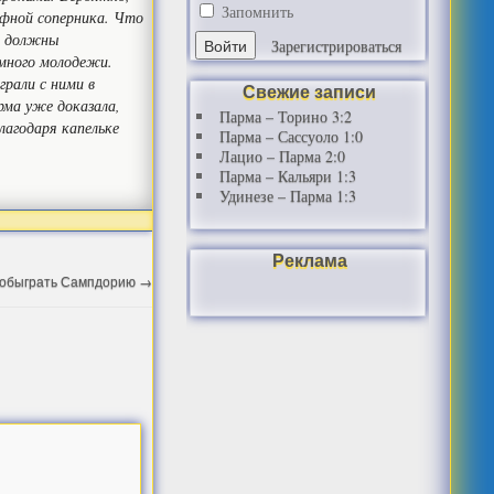
Запомнить
афной соперника. Что
мы должны
Зарегистрироваться
 много молодежи.
рали с ними в
Свежие записи
рма уже доказала,
Парма – Торино 3:2
лагодаря капельке
Парма – Сассуоло 1:0
Лацио – Парма 2:0
Парма – Кальяри 1:3
Удинезе – Парма 1:3
Реклама
 обыграть Сампдорию
→