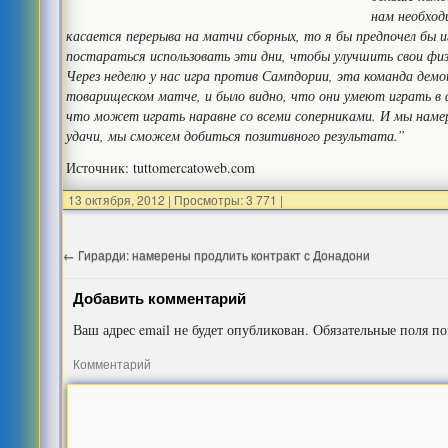
нам необход
касается перерыва на матчи сборных, то я бы предпочел бы 
постараться использовать эти дни, чтобы улучшить свои физ
Через неделю у нас игра против Сампдории, эта команда дем
товарищеском матче, и было видно, что они умеют играть в
что может играть наравне со всеми соперниками. И мы наме
удачи, мы сможем добиться позитивного результата.”
Источник: tuttomercatoweb.com
13 октября, 2012
|
Просмотры: 3 771
|
←
Гирарди: намерены продлить контракт с Донадони
Добавить комментарий
Ваш адрес email не будет опубликован.
Обязательные поля п
Комментарий