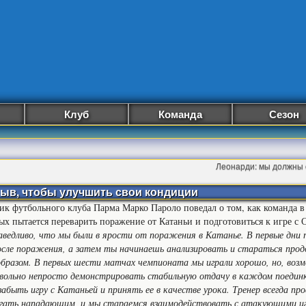
Клуб
Команда
Сезон
Леонарди: мы должны
ыв, чтобы улучшить свои кондиции
к футбольного клуба Парма Марко Пароло поведал о том, как команда в
ых пытается переварить поражение от Катаньи и подготовиться к игре с
аведливо, что мы были в ярости от поражения в Катанье. В первые дни 
осле поражения, а затем ты начинаешь анализировать и стараться про
бразом. В первых шести матчах чемпионата мы играли хорошо, но, воз
овольно непросто демонстрировать стабильную отдачу в каждом поединк
забыть игру с Катаньей и принять ее в качестве урока. Тренер всегда п
гать нападающим, и мы стараемся взаимодействовать с атакующими и