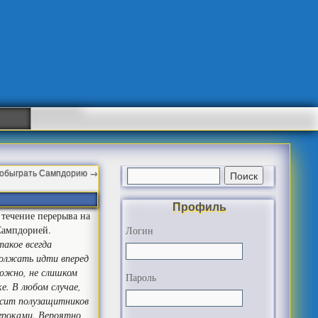
 обыграть Сампдорию
→
Профиль
 течение перерыва на
 Сампдорией.
Логин
такое всегда
должать идти вперед
можно, не слишком
Пароль
е. В любом случае,
росит полузащитников
гроками. Вероятно,