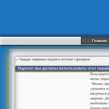
Главная
←
Гирарди: намерены продлить контракт с Донадони
Пароло: мы должны использовать этот перер
Полузащитни
матчи сборн
“Вполне спр
случается п
наилучшим о
уверенно. Д
необходимо 
больше помо