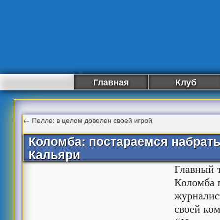
Главная
Клуб
←
Пелле: в целом доволен своей игрой
Коломба: постараемся набрать
Кальяри
Главный 
Коломба 
журналис
своей ко