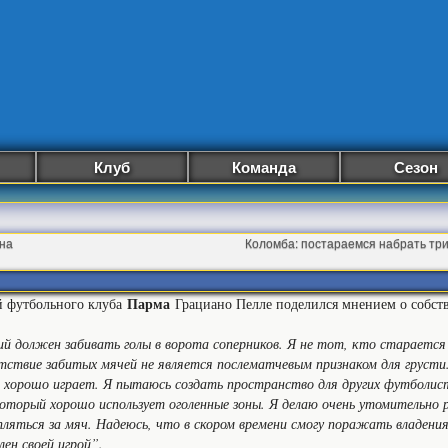
Клуб
Команда
Сезон
она
Коломба: постараемся набрать три
Парма
 футбольного клуба
Грациано Пелле поделился мнением о собств
 должен забивать голы в ворота соперников. Я не тот, кто старается
тствие забитых мячей не является послематчевым признаком для груст
 хорошо играет. Я пытаюсь создать пространство для других футболис
оторый хорошо использует оголенные зоны. Я делаю очень утомительно р
пляться за мяч. Надеюсь, что в скором времени смогу поражать владения
лен своей игрой”.