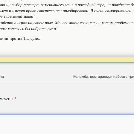
аю ни выбор тренера, заменившего меня в последней игре, ни поведение 
илет и имеют право свистеть или аплодировать. Я очень самокритичен и
овел неплохой матч”.
обенно в играх на своем поле. Мы осознаем свою силу и хотим продемонс
нам хотелось бы набрать очки”.
дини против Палермо.
она
Коломба: постараемся набрать три
*
омечены