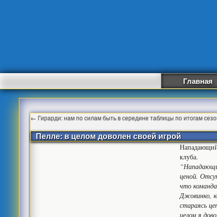
Главная
←
Гирарди: нам по силам быть в середине таблицы по итогам сез
Пелле: в целом доволен своей игрой
Нападающий
клуба.
“Нападающий
ценой. Отсу
что команда
Джовинко, к
стараясь це
целом я дово