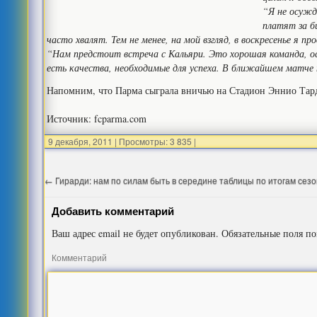
“Я не осужд
платят за б
часто хвалят. Тем не менее, на мой взгляд, в воскресенье я пр
“Нам предстоит встреча с Кальяри. Это хорошая команда, ос
есть качества, необходимые для успеха. В ближайшем матче 
Напомним, что Парма сыграла вничью на Стадион Эннио Тар
Источник: fcparma.com
9 декабря, 2011
|
Просмотры: 3 835
|
←
Гирарди: нам по силам быть в середине таблицы по итогам сез
Добавить комментарий
Ваш адрес email не будет опубликован.
Обязательные поля п
Комментарий