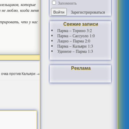
Запомнить
болельщиков, которые
 не люблю, когда меня
Зарегистрироваться
трировать, что у нас
Свежие записи
Парма – Торино 3:2
Парма – Сассуоло 1:0
Лацио – Парма 2:0
Парма – Кальяри 1:3
Удинезе – Парма 1:3
Реклама
 очка против Кальяри
→