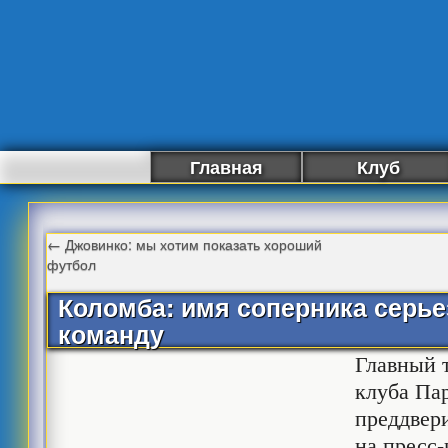
Главная
Клуб
←
Джовинко: мы хотим показать хороший
футбол
Коломба: имя соперника серье
команду
Главный 
клуба Па
преддвер
на пресс