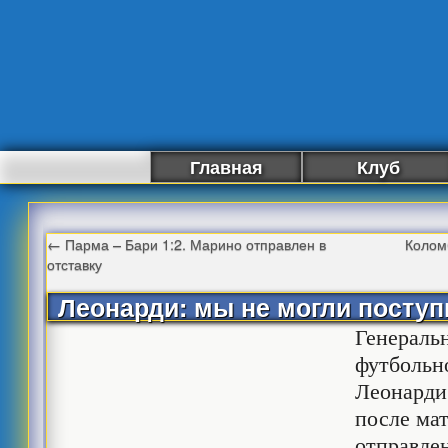
Главная
Клуб
←
Парма – Бари 1:2. Марино отправлен в
Колом
отставку
Леонарди: мы не могли поступ
Генераль
футбольн
Леонарди
после ма
отправлен