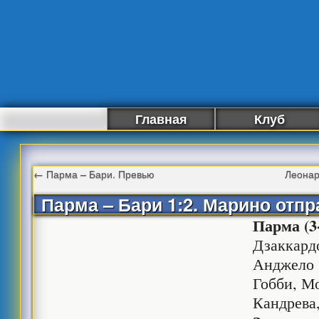
Главная
Клуб
←
Парма – Бари. Превью
Леонар
Парма – Бари 1:2. Марино отпр
Парма (3-
Дзаккардо
Анджело 
Гобби, Мо
Кандрева