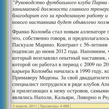
“Руководство футбольного клуба Парма
занимаемой должности главного тренер
благодарит его за проделанную работу и
нового наставника будет объявлено поз
Франко Коломба стал новым алленаторе п
что, собственно говоря, и предполагалос
Паскуале Марино. Контракт с 56-летним
подписан до июня 2012 года. Напомним, 
который возглавлял опытный наставник, 
которой он работал в период с 2009 по 20
карьера Коломбы началась в 1990 году, ко
Примаверу Модены. За свой двадцатилет
специалист потрудился в ряде клубов Ап
и прилегающих к нему островов, самыми
являлись Наполи, Кальяри, Ливорно и Ре
3 апреля, 2011
|
Просмотры: 4 499
|