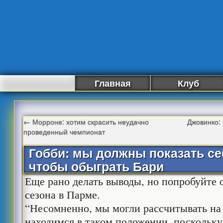
Главная
Клуб
←
Морроне: хотим скрасить неудачно
Джовинко:
проведенный чемпионат
Гобби: мы должны показать се
чтобы обыграть Бари
Еще рано делать выводы, но попробуйте
сезона в Парме.
“Несомненно, мы могли рассчитывать на
находимся в таком положении, поскольку