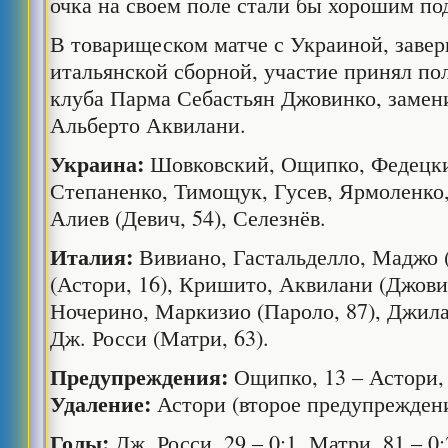
очка на своем поле стали бы хорошим по
В товарищеском матче с Украиной, заве
итальянской сборной, участие принял п
клуба Парма Себастьян Джовинко, замен
Альберто Аквилани.
Украина:
Шовковский, Ощипко, Федецки
Степаненко, Тимощук, Гусев, Ярмоленко,
Алиев (Девич, 54), Селезнёв.
Италия:
Вивиано, Гастальделло, Маджо (
(Астори, 16), Кришито, Аквилани (Джови
Ночерино, Маркизио (Пароло, 87), Джила
Дж. Росси (Матри, 63).
Предупреждения:
Ощипко, 13 – Астори, 
Удаление:
Астори (второе предупреждени
Голы:
Дж. Росси, 29 – 0:1, Матри, 81 – 0: