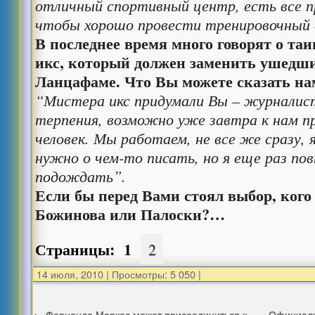
отличный спортивный центр, есть все п
чтобы хорошо провести тренировочный 
В последнее время много говорят о та
икс, который должен заменить ушедш
Ланцафаме. Что Вы можете сказать на
“Мистера икс придумали Вы – журналис
терпения, возможно уже завтра к нам п
человек. Мы работаем, не все же сразу,
нужно о чем-то писать, но я еще раз по
подождать”.
Если бы перед Вами стоял выбор, ког
Божинова или Палоски?…
Страницы:
1
2
14 июля, 2010
|
Просмотры: 5 050
|
←
Фернандо Маркес может присоединиться к
Официаль