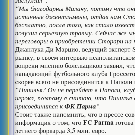
заслужил”.
“Мы благодарны Милану, потому что они
истинные джентльмены, отдав нам Стор
бесплатно, после того, как стало извес
получил серьезную травму. Сейчас же м
переговоры о приобретении Сторари на 
Джанлука Ди Марцио, ведущий эксперт 
рынку, в своем интервью неаполитанском
вопреки мнению болельщиков заявил, чт
нападающий футбольного клуба Гроссет
скорее всего не присоединится к Наполи
“Пинилья? Он не перейдет в Наполи, клу
игрока, поэтому я считаю, что Пинилья 
присоединится к
ФК Парма
“.
Стоит также напомнить, что в прессе со
FC Parma
информация о том, что
готова 
летнего форварда 3,5 млн. евро.