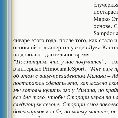
блучеркь
постарает
Марко Ст
основе.
С
Sampdoria
январе этого года, после того, как стало 
основной голкипер генуэзцев Лука Касте
на довольно длительное время.
“Посмотрим, что у нас получится”
, – г
в интервью PrimocanaleSport.
“Мне еще п
об этом с вице-президентом Милана – Ад
постараюсь сделать это, как можно скор
мы готовы купить его у Милана, по край
все для того, чтобы Сторари играл за н
следующем сезоне. Сторари смог завоев
болельщиков к себе, по моему мнению, о