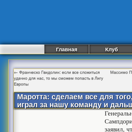
Главная
Клуб
←
Франческо Гвидолин: если все сложиться
Массимо П
удачно для нас, то мы сможем попасть в Лигу
Европы
Маротта: сделаем все для того
играл за нашу команду и даль
Генераль
Сампдори
заявил, ч