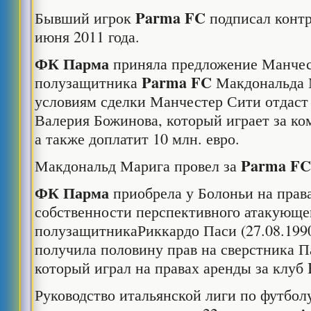
Parma
FC
Бывший игрок
подписал контр
июня 2011 года.
ФК Парма
приняла предложение Манчес
Parma
FC
полузащитника
Макдональда 
условиям сделки Манчестер Сити отдас
Валерия Божинова, который играет за ко
а также доплатит 10 млн. евро.
Parma
F
Макдональд Марига провел за
ФК Парма
приобрела у Болоньи на прав
собственности перспективного атакующе
полузащитникаРиккардо Паси (27.08.1990
получила половину прав на сверстника П
который играл на правах аренды за клуб Be
Руководство итальянской лиги по футбо