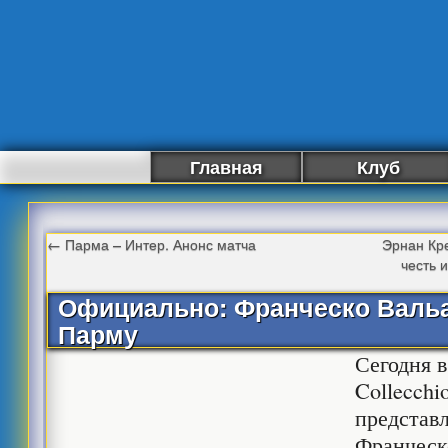
Главная
Клуб
←
Парма – Интер. Анонс матча
Эрнан Кре
честь 
Официально: Франческо Валь
Парму
Сегодня 
Collecchi
представ
Франческо