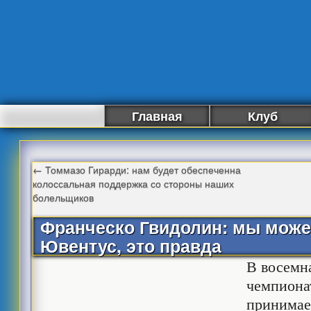
Главная
Клуб
←
Томмазо Гирарди: нам будет обеспеченна
колоссальная поддержка со стороны наших
болельщиков
Франческо Гвидолин: мы може
Ювентус, это правда
В восемн
чемпиона
принимае