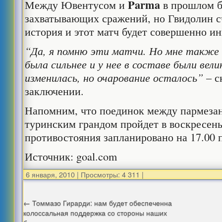
Parma
Между Ювентусом и
в прошлом б
захватывающих сражений, но Гвидолин сч
история и этот матч будет совершенно и
“Да, я помню эти матчи. Но мне также
была сильнее и у нее в составе были вели
изменилась, но очарование осталось”
– с
заключении.
Напомним, что поединок между пармеза
туринским грандом пройдет в воскресень
противостояния запланировано на 17.00 
Источник: goal.com
6 января, 2010
|
Просмотры: 4 311
|
←
Томмазо Гирарди: нам будет обеспеченна
колоссальная поддержка со стороны наших