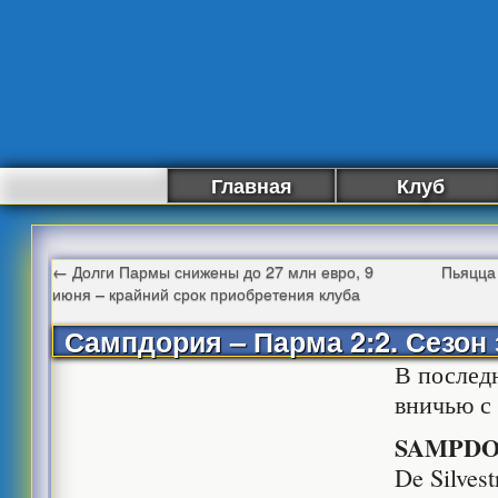
Главная
Клуб
←
Долги Пармы снижены до 27 млн евро, 9
Пьяцца 
июня – крайний срок приобретения клуба
Сампдория – Парма 2:2. Сезо
В послед
вничью с
SAMPDO
De Silvest