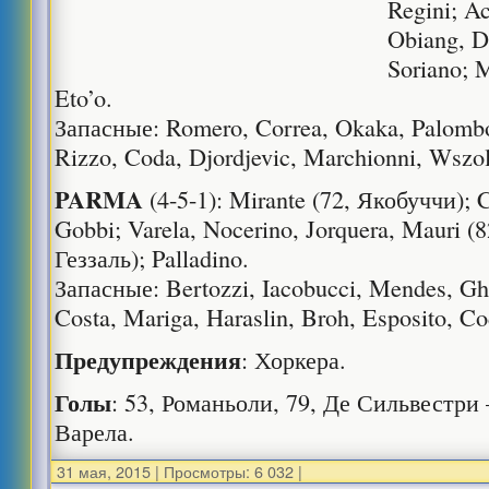
Regini; A
Obiang, D
Soriano; 
Eto’o.
Запасные: Romero, Correa, Okaka, Palombo
Rizzo, Coda, Djordjevic, Marchionni, Wszol
PARMA
(4-5-1): Mirante (72, Якобуччи); C
Gobbi; Varela, Nocerino, Jorquera, Mauri (8
Геззаль); Palladino.
Запасные: Bertozzi, Iacobucci, Mendes, Ghe
Costa, Mariga, Haraslin, Broh, Esposito, Co
Предупреждения
: Хоркера.
Голы
: 53, Романьоли, 79, Де Сильвестри 
Варела.
31 мая, 2015
|
Просмотры: 6 032
|