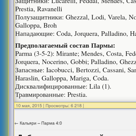
Защитники: Lucarelli, Feddal, Mendes, Cas
Prestia, Ravanelli
Полузащитники: Ghezzal, Lodi, Varela, No
Galloppa, Broh
Нападающие: Coda, Jorquera, Palladino, Ha
Предполагаемый состав Пармы:
Parma (3-5-2): Mirante; Mendes, Costa, Fedd
Jorquera, Nocerino, Gobbi; Palladino, Ghezz
Запасные: Iacobucci, Bertozzi, Cassani, San
Haraslin, Galloppa, Mariga, Coda.
Дисквалифицированные: Lila (1).
Травмированные: Prestia.
10 мая, 2015
|
Просмотры: 6 218
|
←
Кальяри – Парма 4:0