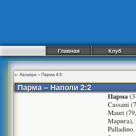
Главная
Клуб
←
Кальяри – Парма 4:0
Парма – Наполи 2:2
Парма
(3
Cassani (7
Mauri (79,
Марига), 
Palladino.