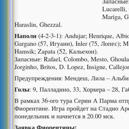
Запасные:
Lucarelli,
Mariga, G
Haraslin, Ghezzal.
Наполи
(4-2-3-1): Andujar; Henrique, Albiol
Gargano (57, Игуаин), Inler (75, Лопес); M
Hamsik; Zapata (52, Кальехон).
Запасные: Rafael, Colombo, Mesto, Ghoula
Jorginho, Britos, D. Lopez, Insigne, Callejo
Предупреждения: Мендеш, Лила – Альби
Голы
: 9, Палладино, 33, Хоркера – 28, Г
В рамках 36-ого тура Серии А Парма отпр
Фиорентине. Игра пройдет на Стадио Ар
понедельник и начнется в 20.00 мск.
Заявка Фиорентины: