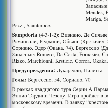
Запасные:
Mendes, F
Mariga, So
Pozzi, Saantcroce.
Sampdoria
(4-3-1-2): Вивиано, Де Сильве
Романьоли, Реджини, Обьянг (Крстичич, 
Сориано, Эдер (Окака, 74), Бергессио (Д
Запасные: Romero, Da Costa, Fornasier, Cac
Rizzo, Marchionni, Krsticic, Correa, Okaka
Предупреждения:
Лукарелли, Палетта —
Голы:
Бергессио, 54, Сориано, 70.
В рамках двадцатого тура Серии А Парм
Эннио Тардини Чезену. Игра пройдет в во
московскому времени. В заявку “крестон