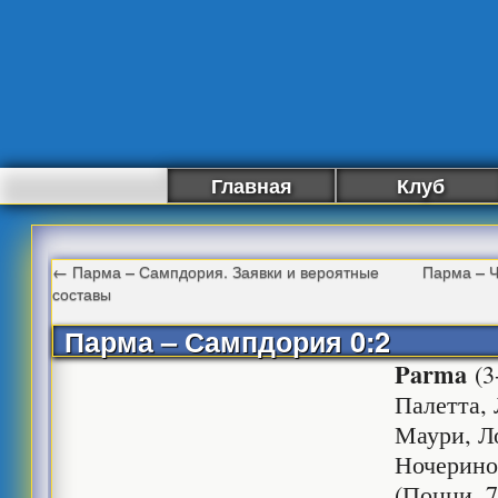
Главная
Клуб
←
Парма – Сампдория. Заявки и вероятные
Парма – Ч
составы
Парма – Сампдория 0:2
Parma
(3
Палетта, 
Маури, Ло
Ночерино 
(Поцци, 7