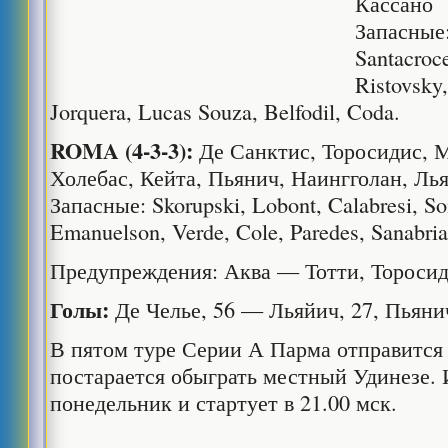
Кассано
Запасные:
Santacroce
Ristovsky
Jorquera, Lucas Souza, Belfodil, Coda.
ROMA (4-3-3):
Де Санктис, Торосидис, 
Холебас, Кейта, Пьянич, Наингголан, Ль
Запасные: Skorupski, Lobont, Calabresi, S
Emanuelson, Verde, Cole, Paredes, Sanabria
Предупреждения: Аква — Тотти, Торосид
Голы:
Де Челье, 56 — Льяйич, 27, Пьяни
В пятом туре Серии А Парма отправится 
постарается обыграть местный Удинезе. 
понедельник и стартует в 21.00 мск.