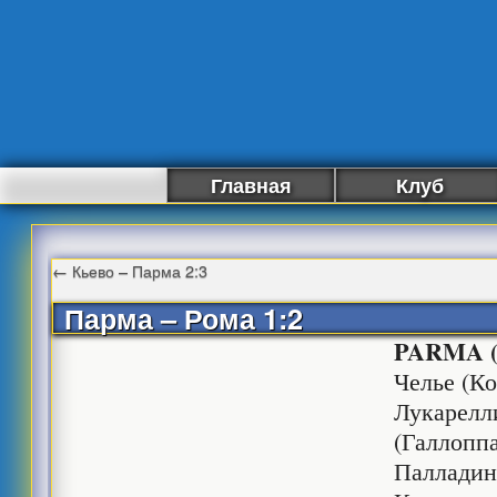
Главная
Клуб
←
Кьево – Парма 2:3
Парма – Рома 1:2
PARMA (4
Челье (Ко
Лукарелл
(Галлоппа
Палладино