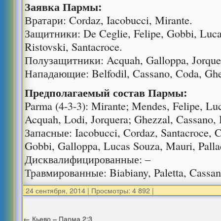
Заявка Пармы:
Вратари: Cordaz, Iacobucci, Mirante.
Защитники: De Ceglie, Felipe, Gobbi, Lucar
Ristovski, Santacroce.
Полузащитники: Acquah, Galloppa, Jorquer
Нападающие: Belfodil, Cassano, Coda, Ghez
Предполагаемый состав Пармы:
Parma (4-3-3): Mirante; Mendes, Felipe, Luc
Acquah, Lodi, Jorquera; Ghezzal, Cassano, B
Запасные: Iacobucci, Cordaz, Santacroce, Co
Gobbi, Galloppa, Lucas Souza, Mauri, Palla
Дисквалифицированные: –
Травмированные: Biabiany, Paletta, Cassani
24 сентября, 2014
|
Просмотры: 4 892
|
←
Кьево – Парма 2:3