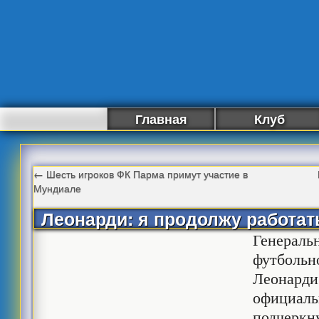
Главная
Клуб
←
Шесть игроков ФК Парма примут участие в
Мундиале
Леонарди: я продолжу работат
Генераль
футбольн
Леонарди
официаль
подчеркну