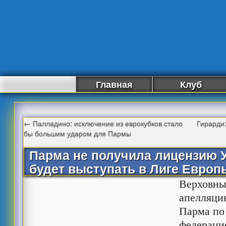
Главная
Клуб
←
Палладино: исключение из еврокубков стало
Гирарди:
бы большим ударом для Пармы
Парма не получила лицензию 
будет выступать в Лиге Европ
Верховны
апелляци
Парма по
федераци