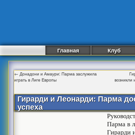
Главная
Клуб
←
Донадони и Амаури: Парма заслужила
Ги
играть в Лиге Европы
возникли 
Гирарди и Леонарди: Парма до
успеха
Руководс
Парма в 
Гирарди 