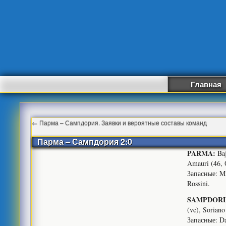
Главная
←
Парма – Сампдория. Заявки и вероятные составы команд
Парма – Сампдория 2:0
PARMA:
Baj
Amauri (46, 
Запасные: Mir
Rossini.
SAMPDORI
(vc), Sorian
Запасные: Da