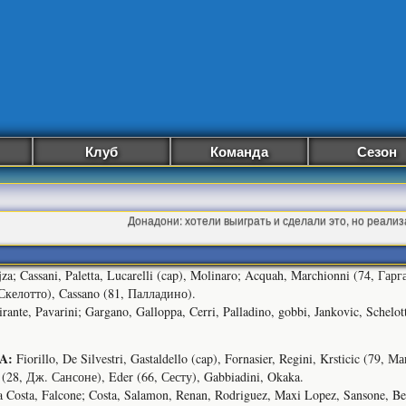
Клуб
Команда
Сезон
Донадони: хотели выиграть и сделали это, но реал
za; Cassani, Paletta, Lucarelli (cap), Molinaro; Acquah, Marchionni (74, Гарг
Скелотто), Cassano (81, Палладино).
ante, Pavarini; Gargano, Galloppa, Cerri, Palladino, gobbi, Jankovic, Schelot
A:
Fiorillo, De Silvestri, Gastaldello (cap), Fornasier, Regini, Krsticic (79,
o (28, Дж. Сансоне), Eder (66, Сесту), Gabbiadini, Okaka.
 Costa, Falcone; Costa, Salamon, Renan, Rodriguez, Maxi Lopez, Sansone, Ber