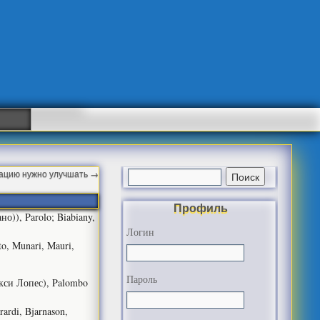
изацию нужно улучшать
→
Профиль
ано)), Parolo; Biabiany,
Логин
to, Munari, Mauri,
Пароль
 Макси Лопес), Palombo
ardi, Bjarnason,