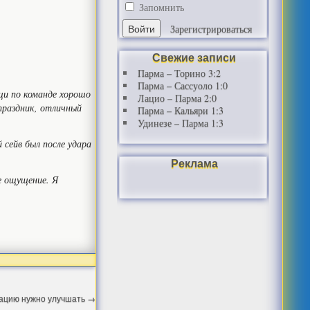
Запомнить
Зарегистрироваться
Свежие записи
Парма – Торино 3:2
Парма – Сассуоло 1:0
ищи по команде хорошо
Лацио – Парма 2:0
праздник, отличный
Парма – Кальяри 1:3
Удинезе – Парма 1:3
сейв был после удара
Реклама
е ощущение. Я
изацию нужно улучшать
→