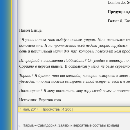
Lombardo, Se
Предупрежд
Голы:
8, Кас
Павол Байца:
“Я узнал о том, что выйду в основе, утром. Но я оставался 
помогали мне. Я на протяжении всей недели упорно трудился
день и позитивный матч для нас, который позволяет нам пр
Штрафной в исполнении Габбьядини? Он угодил в штангу, но 
Сориано в первом тайме. В остальном у меня не было серьезн
Торино? Я думаю, что та команда, которая выиграет в этом 
убежден, что мы можем выиграть в этой встрече, ведь и в эт
Посвящение? Я хочу посвятить эту игру своей семье и невесте
Источник: Fcparma.com
4 мая, 2014
|
Просмотры: 4 200
|
←
Парма – Сампдория. Заявки и вероятные составы команд