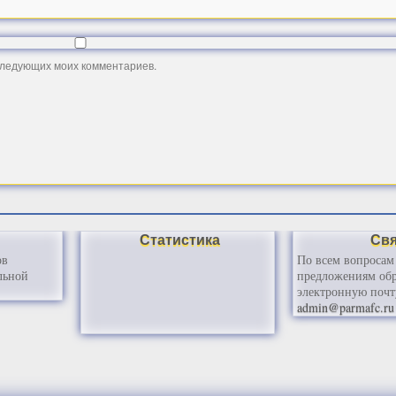
оследующих моих комментариев.
Статистика
Св
ов
По всем вопросам
льной
предложениям обр
электронную почт
admin@parmafc.ru