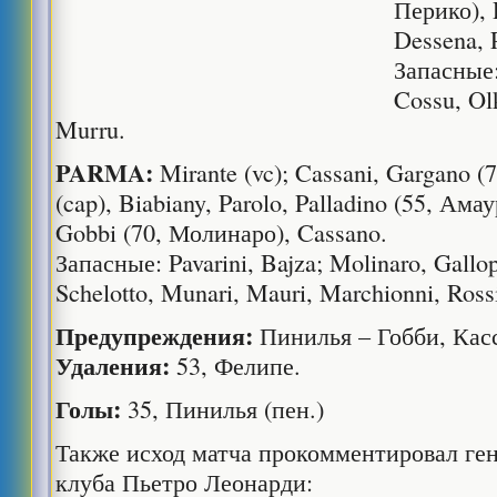
Перико), R
Dessena, P
Запасные:
Cossu, Ol
Murru.
PARMA:
Mirante (vc); Cassani, Gargano (7
(cap), Biabiany, Parolo, Palladino (55, Ама
Gobbi (70, Молинаро), Cassano.
Запасные: Pavarini, Bajza; Molinaro, Gallo
Schelotto, Munari, Mauri, Marchionni, Rossi
Предупреждения:
Пинилья – Гобби, Кас
Удаления:
53, Фелипе.
Голы:
35, Пинилья (пен.)
Также исход матча прокомментировал ге
клуба Пьетро Леонарди: