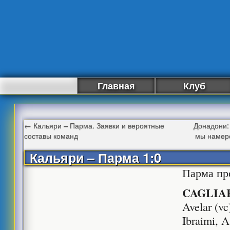
Главная
Клуб
←
Кальяри – Парма. Заявки и вероятные
Донадони:
составы команд
мы намер
Кальяри – Парма 1:0
Парма пр
CAGLIA
Avelar (vc
Ibraimi, A