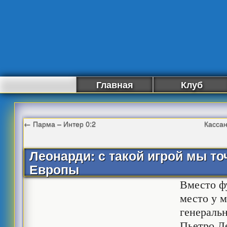
Главная
Клуб
←
Парма – Интер 0:2
Кассан
Леонарди: с такой игрой мы т
Европы
Вместо ф
место у 
генераль
Пьетро Л