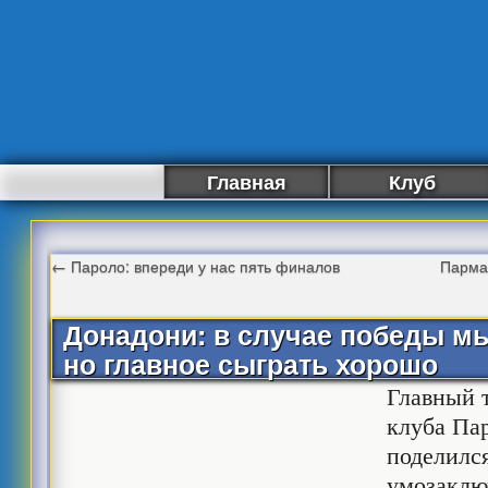
Главная
Клуб
←
Пароло: впереди у нас пять финалов
Парма
Донадони: в случае победы м
но главное сыграть хорошо
Главный 
клуба Па
поделилс
умозаклю