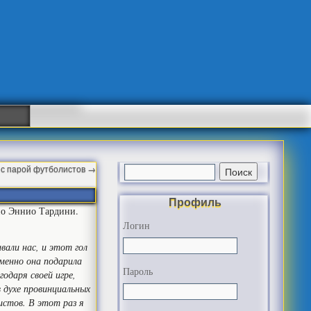
 с парой футболистов
→
Профиль
ио Эннио Тардини.
Логин
али нас, и этот гол
менно она подарила
Пароль
одаря своей игре,
 духе провинциальных
истов. В этот раз я