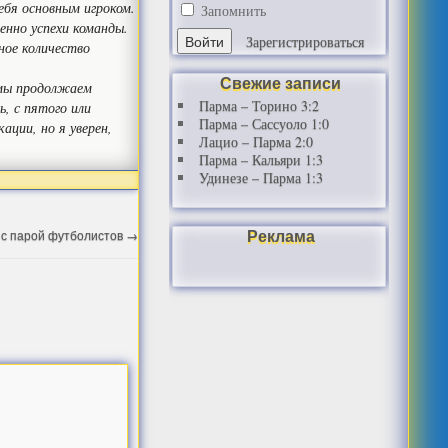
себя основным игроком.
Запомнить
енно успехи команды.
Зарегистрироваться
ное количество
Свежие записи
 мы продолжаем
Парма – Торино 3:2
, с пятого или
Парма – Сассуоло 1:0
ации, но я уверен,
Лацио – Парма 2:0
Парма – Кальяри 1:3
Удинезе – Парма 1:3
Реклама
 с парой футболистов
→