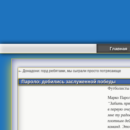
Главная
←
Донадони: горд ребятами, мы сыграли просто потрясающе
Пароло: добились заслуженной победы
Футболисты 
Марко Парол
“Забить пря
в первую оч
мне ту радо
плотным дей
команд. Это