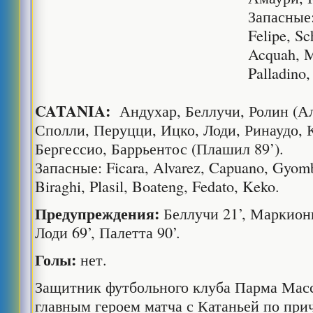
Запасные:
Felipe, Sc
Acquah, M
Palladino,
CATANIA:
Андухар, Беллучи, Ролин (Ал
Сполли, Перуцци, Ицко, Лоди, Ринаудо, К
Бергессио, Баррьентос (Плашил 89’).
Запасные: Ficara, Alvarez, Capuano, Gyomb
Biraghi, Plasil, Boateng, Fedato, Keko.
Предупреждения:
Беллучи 21’, Маркионн
Лоди 69’, Палетта 90’.
Голы:
нет.
Защитник футбольного клуба Парма Мас
главным героем матча с Катаньей по при