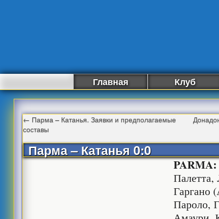
Главная
Клуб
←
Парма – Катанья. Заявки и предполагаемые
Донадон
составы
Парма – Катанья 0:0
PARMA
Палетта, 
Гаргано (
Пароло, Г
Амаури, К