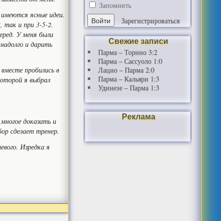
Запомнить
о имеются ясные идеи.
Зарегистрироваться
, так и при 3-5-2.
еред. У меня были
Свежие записи
 надолго и дарить
Парма – Торино 3:2
Парма – Сассуоло 1:0
 вместе пробились в
Лацио – Парма 2:0
Парма – Кальяри 1:3
 которой я выбрал
Удинезе – Парма 1:3
Реклама
 многое доказать и
ор сделает тренер.
евого. Изредка я