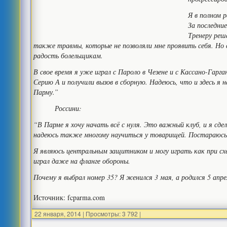
Я в полном 
За последние
Тренеру реш
также травмы, которые не позволяли мне проявить себя. Но 
радость болельщикам.
В свое время я уже играл с Пароло в Чезене и с Кассано-Гарг
Серию А и получили вызов в сборную. Надеюсь, что и здесь я 
Парму.”
Россини:
“В Парме я хочу начать всё с нуля. Это важный клуб, и я сде
надеюсь также многому научиться у товарищей. Постараюсь 
Я являюсь центральным защитником и могу играть как при схе
играл даже на фланге обороны.
Почему я выбрал номер 35? Я женился 3 мая, а родился 5 апре
Источник: fcparma.com
22 января, 2014
|
Просмотры: 3 792
|