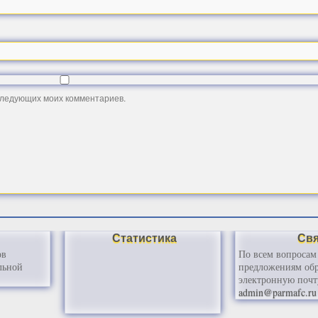
оследующих моих комментариев.
Статистика
Св
ов
По всем вопросам
льной
предложениям обр
электронную почт
admin@parmafc.ru