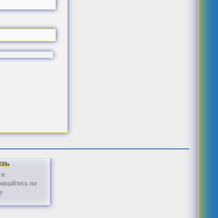
язь
 и
ащайтесь на
у