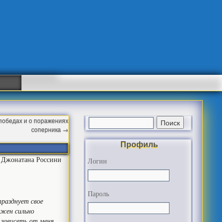
 победах и о поражениях
соперника
→
Профиль
а Джонатана Россини
Логин
Пароль
празднует свое
лжен сильно
 зависеть от меня.