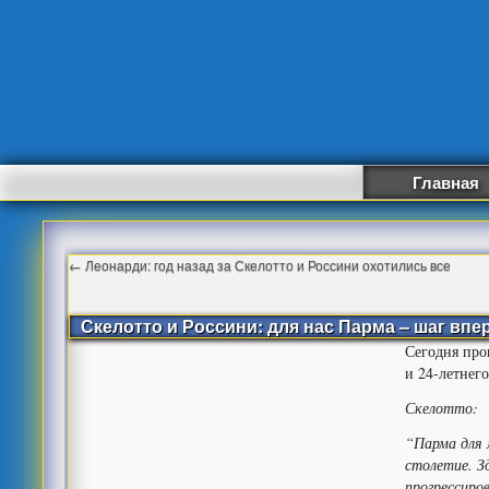
Главная
←
Леонарди: год назад за Скелотто и Россини охотились все
Скелотто и Россини: для нас Парма – шаг впе
Сегодня про
и 24-летнег
Скелотто:
“Парма для 
столетие. З
прогрессиров