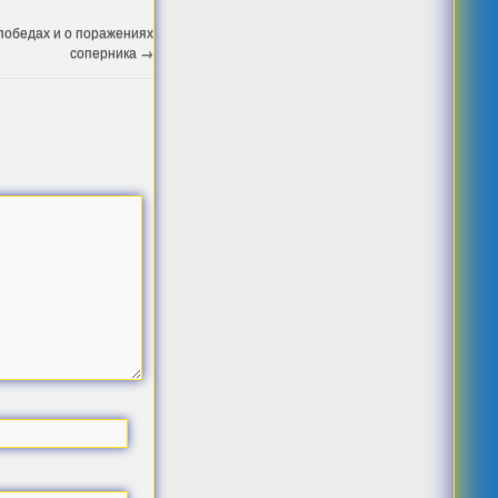
 победах и о поражениях
соперника
→