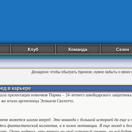
Клуб
Команда
Сезон
Донадони: чтобы обыграть Удинезе, нужно забыть о своих
ред в карьере
шла презентация новичков Пармы – 24-летнего швейцарского защитник
о же итало-аргентинца Эсекьеля Скелотто.
меня является шагом вперед. Это команда с большой историей да еще и 
десь фантастический коллектив, и я полон мотивации. Я еще молод и до
ать. Очень надеюсь, что вернусь на свой истинный уровень, но всё будет