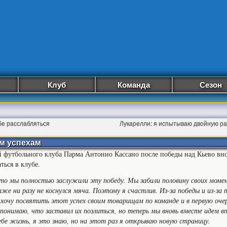
Клуб
Команда
Сезон
бе расслабляться
Лукарелли: я испытываю двойную ра
м успехам
футбольного клуба Парма Антонио Кассано после победы над Кьево вно
ться в клубе.
то мы полностью заслужили эту победу. Мы забили половину своих моме
же ни разу не коснулся мяча. Поэтому я счастлив. Из-за победы и из-за 
Я хочу посвятить этот успех своим товарищам по команде и в первую оче
понимаю, что заставил их позлиться, но теперь мы вновь вместе идем вп
бе жизнь, я это знаю, но на этот раз я открываю новую страницу.