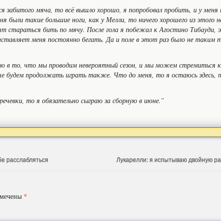
я забитого мяча, то всё вышло хорошо, я попробовал пробить, и у меня 
еня были такие большие ноги, как у Мелли, то ничего хорошего из этого 
рят стараться бить по мячу. После гола я побежал к Агостино Тибауди, 
 заставляет меня постоянно бегать. Да и поле в этот раз было не таким
верю в то, что мы проводим невероятный сезон, и мы можем стремиться 
е будем продолжать играть также. Что до меня, то я остаюсь здесь, 
ечевки, то я обязательно сыграю за сборную в июне.”
бе расслабляться
Лукарелли: я испытываю двойную ра
*
омечены