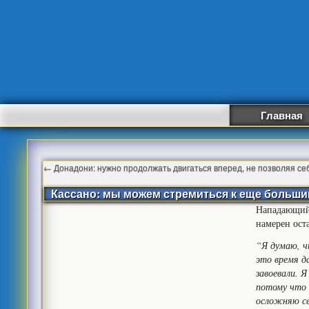
Главная
←
Донадони: нужно продолжать двигаться вперед, не позволяя се
Кассано: мы можем стремиться к еще больши
Нападающий 
намерен оста
“Я думаю, ч
это время да
завоевали. 
потому что 
осложняю се