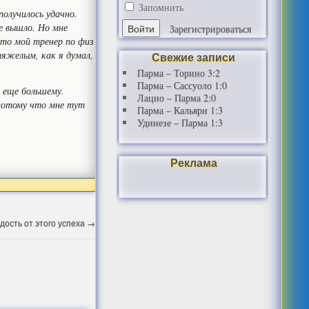
Запомнить
получилось удачно.
не вышло. Но мне
Зарегистрироваться
это мой тренер по физ
 тяжелым, как я думал,
Свежие записи
Парма – Торино 3:2
Парма – Сассуоло 1:0
к еще большему.
Лацио – Парма 2:0
потому что мне тут
Парма – Кальяри 1:3
Удинезе – Парма 1:3
Реклама
дость от этого успеха
→