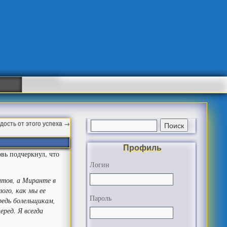
дость от этого успеха
→
Профиль
вь подчеркнул, что
Логин
нтов, а Миранте в
того, как мы ее
Пароль
редь болельщикам,
еред. Я всегда