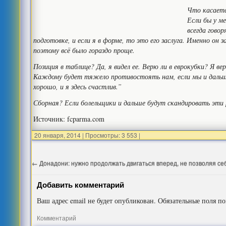
Что касаетс
Если бы у м
всегда гово
подготовке, и если я в форме, то это его заслуга. Именно он
поэтому всё было гораздо проще.
Позиция в таблице? Да, я видел ее. Верю ли в еврокубки? Я 
Каждому будет тяжело противостоять нам, если мы и дальш
хорошо, и я здесь счастлив.”
Сборная? Если болельщики и дальше будут скандировать эти р
Источник: fcparma.com
20 января, 2014
|
Просмотры: 3 553
|
←
Донадони: нужно продолжать двигаться вперед, не позволяя се
Добавить комментарий
Ваш адрес email не будет опубликован.
Обязательные поля п
Комментарий