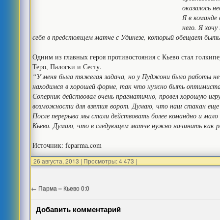
оказалось н
Я в команде 
него. Я хоч
себя в предстоящем матче с Удинезе, который обещает быть
Одним из главных героя противостояния с Кьево стал голкип
Теро, Палоски и Сесту.
“У меня была тяжелая задача, но у Пуджони было работы не
находимся в хорошей форме, так что нужно быть оптимиста
Соперник действовал очень прагматично, провел хорошую игру
возможности для взятия ворот. Думаю, что наш стакан еще н
После перерыва мы стали действовать более командно и мало
Кьево. Думаю, что в следующем матче нужно начинать как ра
Источник: fcparma.com
26 августа, 2013
|
Просмотры: 4 473
|
←
Парма – Кьево 0:0
Добавить комментарий