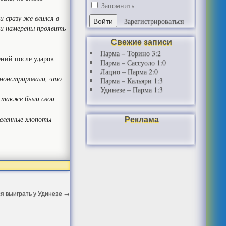
Запомнить
и сразу же влился в
Зарегистрироваться
 и намерены проявить
Свежие записи
Парма – Торино 3:2
ений после ударов
Парма – Сассуоло 1:0
Лацио – Парма 2:0
емонстрировали, что
Парма – Кальяри 1:3
Удинезе – Парма 1:3
с также были свои
Реклама
деленные хлопоты
я выиграть у Удинезе
→