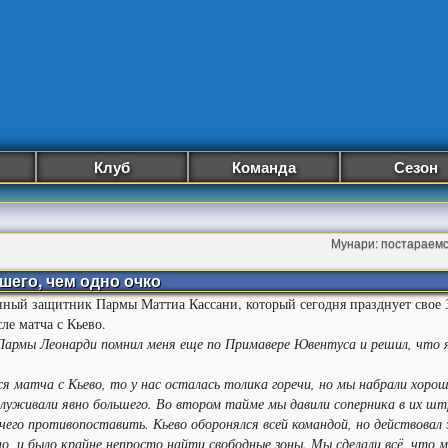
Клуб
Команда
Сезон
Мунари: постараемс
шего, чем одно очко
ный защитник Пармы Маттиа Кассани, который сегодня празднует свое 3
ле матча с Кьево.
армы Леонарди помнил меня еще по Примавере Ювентуса и решил, что я
я матча с Кьево, то у нас осталась толика горечи, но мы набрали хорош
служивали явно большего. Во втором тайме мы давили соперника в их шт
ичего противопоставить. Кьево оборонялся всей командой, но действовал 
но, и было крайне непросто найти свободные зоны. Мы сделали всё, что м