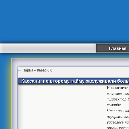
Главная
←
Парма – Кьево 0:0
Кассани: по второму тайму заслуживали боль
Новоиспечен
мнением пос
“Директор П
команде.
Что касаетс
перерыва за
удавалось н
организован