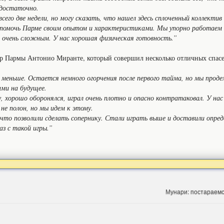
едостаточно.
всего две недели, но могу сказать, что нашел здесь сплоченный коллектив 
у помочь Парме своим опытом и характеристиками. Мы упорно работаем
 очень сложным. У нас хорошая физическая готовность.”
ер Пармы Антонио Миранте, который совершил несколько отличных спас
 меньше. Остается немного огорчения после первого тайма, но мы прод
ми на будущее.
, хорошо оборонялся, играл очень плотно и опасно контратаковал. У на
е полон, но мы идем к этому.
 что позволили сделать сопернику. Стали играть выше и доставили опре
з с такой игры.”
Мунари: постараемс