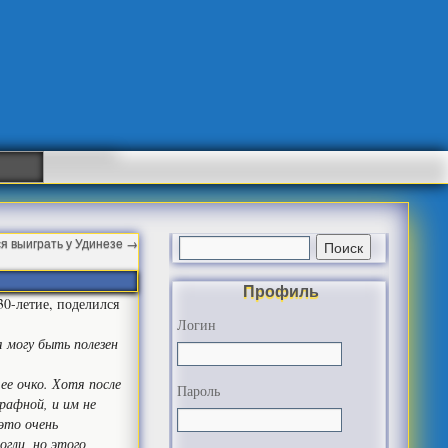
я выиграть у Удинезе
→
Профиль
0-летие, поделился
Логин
 могу быть полезен
ее очко. Хотя после
Пароль
рафной, и им не
это очень
огли, но этого