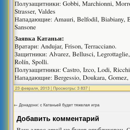
Полузащитники: Gobbi, Marchionni, Morron
Strasser, Valdes
Нападающие: Amauri, Belfodil, Biabiany, Bo
Sansone
Заявка Катаньи:
Вратари: Andujar, Frison, Terracciano.
Защитники: Alvarez, Bellusci, Legrottaglie
Rolín, Spolli.
Полузащитники: Castro, Izco, Lodi, Ricchiu
Нападающие: Bergessio, Doukara, Gomez,
23 февраля, 2013
|
Просмотры: 3 837
|
←
Донадони: с Катаньей будет тяжелая игра
Добавить комментарий
Ваш адрес email не будет опубликован.
О