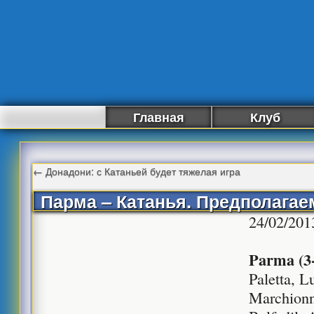
Главная
Клуб
←
Донадони: с Катаньей будет тяжелая игра
Парма – Катанья. Предполага
24/02/201
Parma (3
Paletta, L
Marchionn