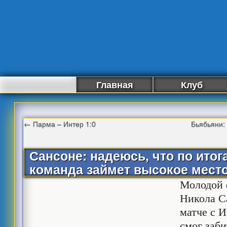
Главная
Клуб
←
Парма – Интер 1:0
Бьябьяни:
Сансоне: надеюсь, что по итог
команда займет высокое место
Молодой 
Никола С
матче с И
смог заби