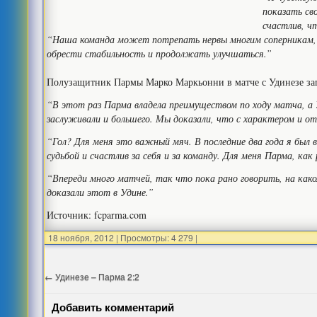
показать сво
счастлив, ч
“Наша команда может потрепать нервы многим соперникам, м
обрести стабильность и продолжать улучшаться.”
Полузащитник Пармы Марко Маркьонни в матче с Удинезе запи
“В этот раз Парма владела преимуществом по ходу матча, а 
заслуживали и большего. Мы доказали, что с характером и о
“Гол? Для меня это важный мяч. В последние два года я был 
судьбой и счастлив за себя и за команду. Для меня Парма, как
“Впереди много матчей, так что пока рано говорить, на ка
доказали этот в Удине.”
Источник: fcparma.com
18 ноября, 2012
|
Просмотры: 4 279
|
←
Удинезе – Парма 2:2
Добавить комментарий