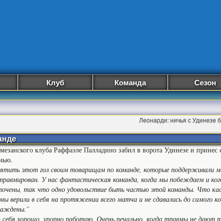
Клуб
Команда
Сезон
Леонарди: ничья с Удинезе 
анде
мезанского клуба Раффаэле Палладино забил в ворота Удинезе и принес 
чью.
вятить этот гол своим товарищам по команде, которые поддерживали м
 травмирован. У нас фантастическая команда, когда мы побеждаем и ко
плочены, так что одно удовольствие быть частью этой команды. Что ка
мы верили в себя на протяжении всего матча и не сдавались до самого ко
раждены.”
 себя хорошо, упорно работаю. Очень печально, когда травмы не дают т