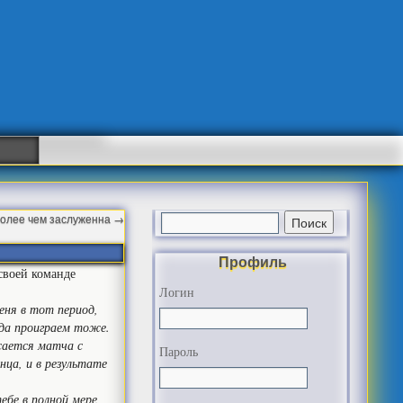
более чем заслуженна
→
Профиль
своей команде
Логин
еня в тот период,
гда проиграем тоже.
сается матча с
Пароль
нца, и в результате
ебе в полной мере