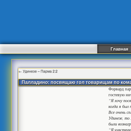
Главная
←
Удинезе – Парма 2:2
Палладино: посвящаю гол товарищам по ком
Форвард пар
гостевую ни
“Я хочу пос
когда я был
Все очень с
Удинезе, то 
были вознаг
“Я чувствую