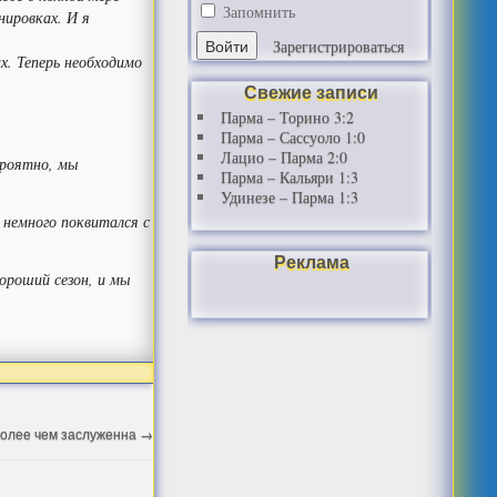
Запомнить
нировках. И я
Зарегистрироваться
х. Теперь необходимо
Свежие записи
Парма – Торино 3:2
Парма – Сассуоло 1:0
Лацио – Парма 2:0
ероятно, мы
Парма – Кальяри 1:3
Удинезе – Парма 1:3
 немного поквитался с
Реклама
ороший сезон, и мы
более чем заслуженна
→