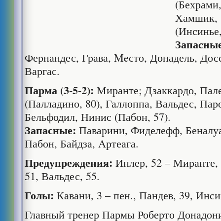
(Бехрами,
Хамшик, 
(Инсинье,
Запасные
Фернандес, Грава, Meсто, Донадель, Дос
Варгас.
Парма (3-5-2):
Миранте; Дзаккардо, Пале
(Палладино, 80), Галлоппа, Вальдес, Паро
Бельфодил, Нинис (Пабон, 57).
Запасные:
Паварини, Фиделефф, Беналуа
Пабон, Байдза, Aртеага.
Предупреждения:
Инлер, 52 – Миранте, 3
51, Вальдес, 55.
Голы:
Кавани, 3 – пен., Пандев, 39, Инси
Главный тренер Пармы Роберто Донадони