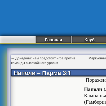
Главная
Клуб
←
Донадони: нам предстоит игра против
Маркьонни
команды высочайшего уровня
Наполи – Парма 3:1
Поражени
Наполи (3
Кампанья
(Гамбери