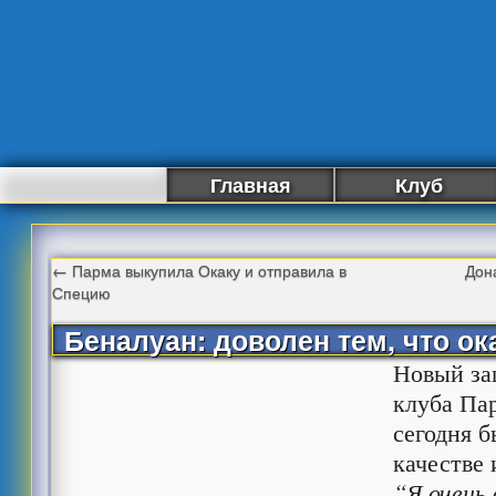
Главная
Клуб
←
Парма выкупила Окаку и отправила в
Дон
Специю
Беналуан: доволен тем, что ок
Новый за
клуба Па
сегодня б
качестве 
“Я очень