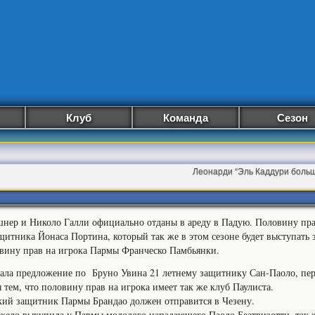
Клуб
Команда
Сезон
Леонарди “Эль Каддури больш
нер и Николо Галли официально отданы в ареду в Падую. Половину пра
щитника Йонаса Портина, который так же в этом сезоне будет выступать 
вину прав на игрока Пармы Франческо Памбьянки.
ла предложение по Бруно Увина 21 летнему защитнику Сан-Паоло, пер
 тем, что половину прав на игрока имеет так же клуб Паулиста.
ий защитник Пармы Брандао должен отправится в Чезену.
ело выкупила у Пармы молодого нападающего Паоло Беатризотти, так ж