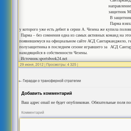
направление
защитник М
В защитнике
Парма взяла
у которого уже есть дебют в серии А. Чезена же купила пол
Парма – без сомнения одна из самых активных команд на это
появившемуся на официальном сайте АСД Сантарканджело, ге
полузащитника в последнем сезоне игравшего за АСД Сантар
находящийся в собственности Чезены.
Источник:sportsbook24.net
29 июня, 2012
|
Просмотры: 4 325
|
←
Гирарди о трансферной стратегии
Добавить комментарий
Ваш адрес email не будет опубликован.
Обязательные поля п
Комментарий