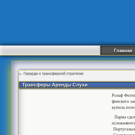
Главная
←
Гирарди о трансферной стратегии
Трансферы Аренды Слухи
Рольф Фелтш
финского за
купила поло
Парма сдела
осложняются
Португальск
Сантаркандж