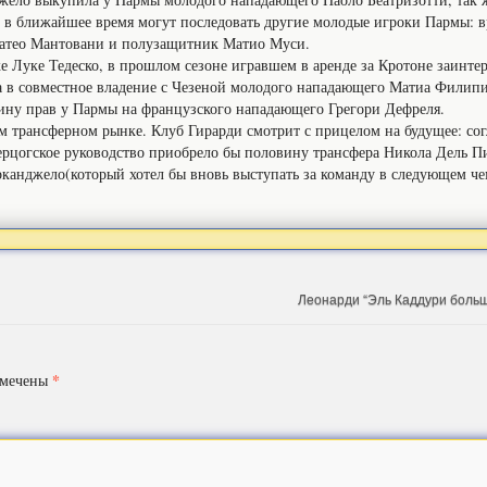
 в ближайшее время могут последовать другие молодые игроки Пармы: в
атео Мантовани и полузащитник Матио Муси.
 Луке Тедеско, в прошлом сезоне игравшем в аренде за Кротоне заинте
 в совместное владение с Чезеной молодого нападающего Матиа Филипи
овину прав у Пармы на французского нападающего Грегори Дефреля.
м трансферном рынке. Клуб Гирарди смотрит с прицелом на будущее: со
рцогское руководство приобрело бы половину трансфера Никола Дель Пи
канджело(который хотел бы вновь выступать за команду в следующем че
Леонарди “Эль Каддури больш
*
омечены