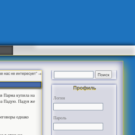
е нас не интересует”
→
Профиль
в Парма купила на
Логин
за Падую. Падуя же
еговоры однако
Пароль
е в этом же