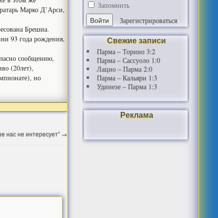
Запомнить
ратарь Марко Д’Арси,
Зарегистрироваться
ресована Брешиа.
ни 93 года рождения,
Свежие записи
Парма – Торино 3:2
гласно сообщению,
Парма – Сассуоло 1:0
во (20лет),
Лацио – Парма 2:0
мпионате), но
Парма – Кальяри 1:3
Удинезе – Парма 1:3
Реклама
е нас не интересует”
→