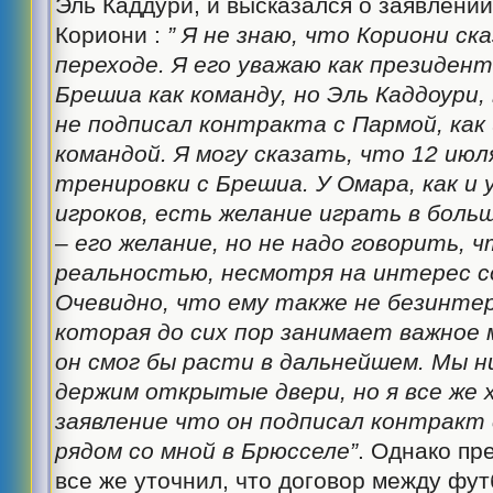
Эль Каддури, и высказался о заявлени
Кориони :
” Я не знаю, что Кориони ск
переходе. Я его уважаю как президент
Брешиа как команду, но Эль Каддоури,
не подписал контракта с Пармой, как 
командой. Я могу сказать, что 12 июл
тренировки с Брешиа. У Омара, как и 
игроков, есть желание играть в боль
– его желание, но не надо говорить, 
реальностью, несмотря на интерес с
Очевидно, что ему также не безинтер
которая до сих пор занимает важное м
он смог бы расти в дальнейшем. Мы н
держим открытые двери, но я все же 
заявление что он подписал контракт 
рядом со мной в Брюсселе”
. Однако пр
все же уточнил, что договор между фу