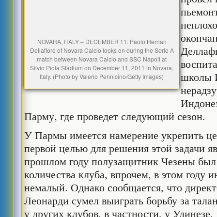
пьемонт
неплохо
оконча
NOVARA, ITALY – DECEMBER 11: Paolo Hernan
Деллаф
Dellafiore of Novara Calcio looks on during the Serie A
match between Novara Calcio and SSC Napoli at
воспит
Silvio Piola Stadium on December 11, 2011 in Novara,
школы И
Italy. (Photo by Valerio Pennicino/Getty Images)
нерадзу
Индонез
Парму, где проведет следующий сезон.
У Пармы имеется намерение укрепить це
первой целью для решения этой задачи я
прошлом году полузащитник Чезены был 
количества клуба, впрочем, в этом году 
немалый. Однако сообщается, что дирек
Леонарди сумел выиграть борьбу за тала
у других клубов, в частности, у Удинезе.