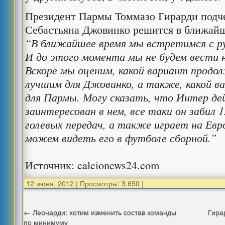
Президент Пармы Томмазо Гирарди подче
Себастьяна Джовинко решится в ближайш
“В ближайшее время мы встретимся с р
И до этого момента мы не будем вести н
Вскоре мы оценим, какой вариант продо
лучшим для Джовинко, а также, какой в
для Пармы. Могу сказать, что Интер д
заинтересован в нем, все таки он забил 1
голевых передач, а также играет на Евр
можем видеть его в футболе сборной.”
Источник: calcionews24.com
12 июня, 2012
|
Просмотры: 3 650
|
←
Леонарди: хотим изменить состав команды
Гира
по минимуму