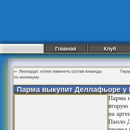
Главная
Клуб
←
Леонарди: хотим изменить состав команды
Гира
по минимуму
Парма выкупит Деллафьоре у
Парма 
вторую 
на арге
Паоло 
провел 