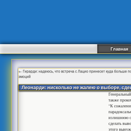
Главная
←
Гирарди: надеюсь, что встреча с Лацио принесет куда больше 
эмоций
Леонарди: нисколько не жалею о выборе, сд
Генеральный
также проко
“К сожалению
парадоксаль
излишнюю ос
сделать выв
этого вынуж