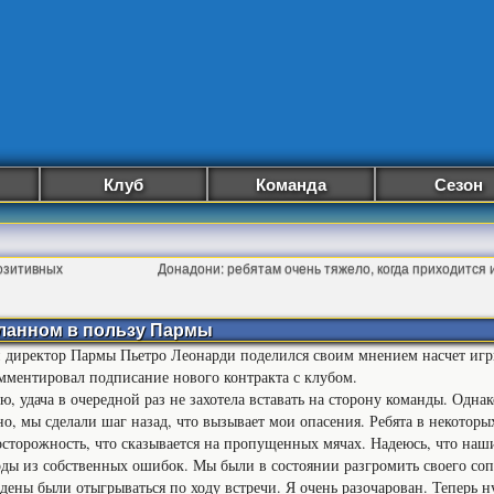
Клуб
Команда
Сезон
позитивных
Донадони: ребятам очень тяжело, когда приходится
еланном в пользу Пармы
 директор Пармы Пьетро Леонарди поделился своим мнением насчет игр
мментировал подписание нового контракта с клубом.
, удача в очередной раз не захотела вставать на сторону команды. Однак
но, мы сделали шаг назад, что вызывает мои опасения. Ребята в некотор
торожность, что сказывается на пропущенных мячах. Надеюсь, что наш
оды из собственных ошибок. Мы были в состоянии разгромить своего соп
дены были отыгрываться по ходу встречи. Я очень разочарован. Теперь н