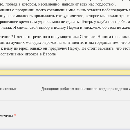
ио, победа в котором, несомненно, наполнит всех нас гордостью”.
вления о продлении моего соглашения мне лишь остается поблагодарить 
нную возможность продолжить сотрудничество, которое мы начали три го
 прошедшее время нам удалось многое сделать. Теперь у клуба нет пробле
а назад. Я сделал свой выбор в пользу Пармы и нисколько об этом не жал
тение 21-летнего греческого полузащитника Сотириса Ниниса (на снимк
ним из лучших молодых игроков на континенте, и мы гордимся тем, что 
 к нему интерес, однако он предпочел Парму. Не стоит забывать, что это
ерспективных игроков в Европе”.
позитивных
Донадони: ребятам очень тяжело, когда приходится
*
омечены