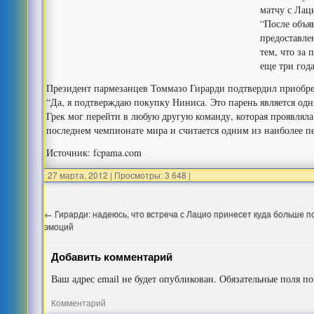
матчу с Лац
“После объя
предоставле
тем, что за
еще три год
Президент пармезанцев Томмазо Гирарди подтвердил приобре
“Да, я подтверждаю покупку Ниниса. Это парень является од
Грек мог перейти в любую другую команду, которая проявляла
последнем чемпионате мира и считается одним из наиболее п
Источник: fcpama.com
27 марта, 2012
|
Просмотры: 3 648
|
←
Гирарди: надеюсь, что встреча с Лацио принесет куда больше 
эмоций
Добавить комментарий
Ваш адрес email не будет опубликован.
Обязательные поля п
Комментарий