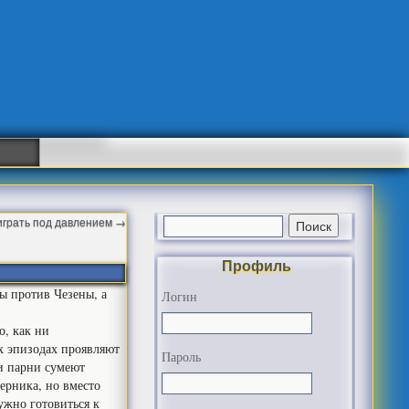
 играть под давлением
→
Профиль
ы против Чезены, а
Логин
о, как ни
ых эпизодах проявляют
Пароль
и парни сумеют
ерника, но вместо
ужно готовиться к