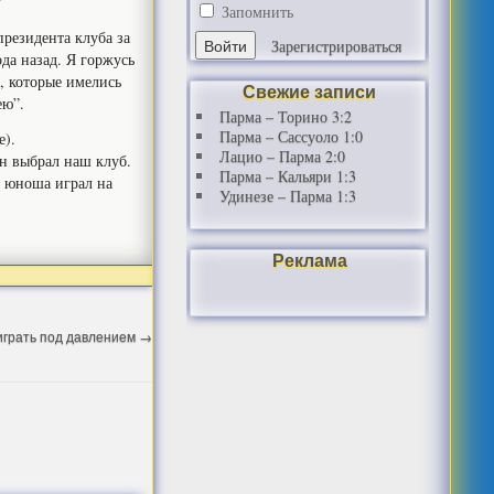
Запомнить
президента клуба за
Зарегистрироваться
да назад. Я горжусь
м, которые имелись
Свежие записи
ею”.
Парма – Торино 3:2
Парма – Сассуоло 1:0
е).
Лацио – Парма 2:0
он выбрал наш клуб.
Парма – Кальяри 1:3
т юноша играл на
Удинезе – Парма 1:3
Реклама
 играть под давлением
→