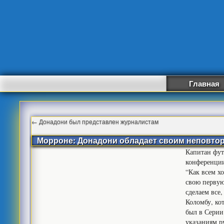
Главная
←
Донадони был представлен журналистам
Морроне: Донадони обладает своим неповт
Капитан фут
конференции
“Как всем х
свою первую
сделаем все
Коломбу, ко
был в Серии 
указаниям р