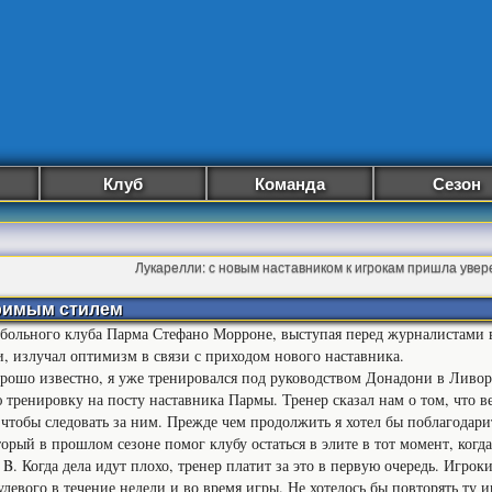
Клуб
Команда
Сезон
Лукарелли: с новым наставником к игрокам пришла увер
оримым стилем
больного клуба Парма Стефано Морроне, выступая перед журналистами в
, излучал оптимизм в связи с приходом нового наставника.
орошо известно, я уже тренировался под руководством Донадони в Ливор
 тренировку на посту наставника Пармы. Тренер сказал нам о том, что в
, чтобы следовать за ним. Прежде чем продолжить я хотел бы поблагодар
торый в прошлом сезоне помог клубу остаться в элите в тот момент, когд
B. Когда дела идут плохо, тренер платит за это в первую очередь. Игроки
улевого в течение недели и во время игры. Не хотелось бы повторять ту 