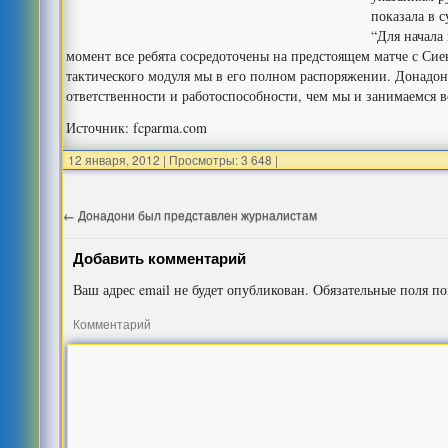
показала в с
“Для начала
момент все ребята сосредоточены на предстоящем матче с Сиен
тактического модуля мы в его полном распоряжении. Донадо
ответственности и работоспособности, чем мы и занимаемся в
Источник: fcparma.com
12 января, 2012
|
Просмотры: 3 648
|
←
Донадони был представлен журналистам
Добавить комментарий
Ваш адрес email не будет опубликован.
Обязательные поля п
Комментарий