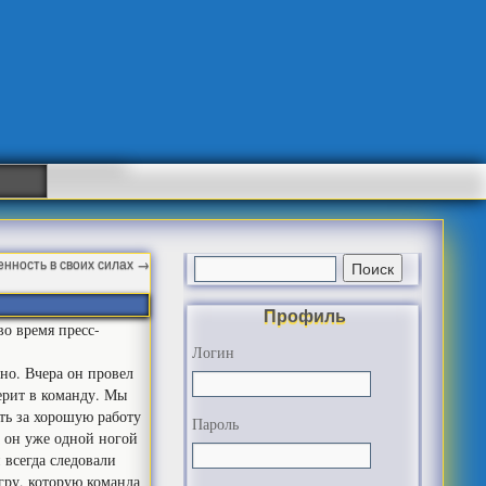
енность в своих силах
→
Профиль
о время пресс-
Логин
но. Вчера он провел
ерит в команду. Мы
ить за хорошую работу
Пароль
а он уже одной ногой
 всегда следовали
игру, которую команда