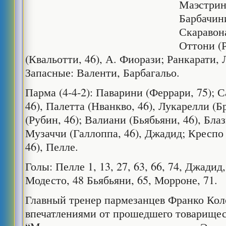
Маэстрини
Барбачин
Скаравона
Оттони (
(Квальотти, 46), А. Фиорази; Ранкарати,
Запасные: Валенти, Барбагальо.
Парма (4-4-2): Паварини (Феррари, 75); 
46), Палетта (Нванкво, 46), Лукарелли (Б
(Рубин, 46); Валиани (Бьябьяни, 46), Бла
Музаччи (Галлоппа, 46), Джадид; Креспо
46), Пелле.
Голы: Пелле 1, 13, 27, 63, 66, 74, Джадид
Модесто, 48 Бьябьяни, 65, Морроне, 71.
Главный тренер пармезанцев Франко Кол
впечатлениями от прошедшего товарищес