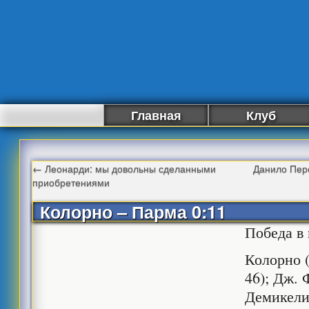
Главная
Клуб
←
Леонарди: мы довольны сделанными
Данило Пере
приобретениями
Колорно – Парма 0:11
Победа в 
Колорно (
46); Дж. 
Демикели 