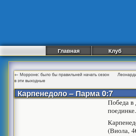
Главная
Клуб
←
Морроне: было бы правильней начать сезон
Леонарди
в эти выходные
Карпенедоло – Парма 0:7
Победа в
поединке
Карпенедо
(Виола, 4