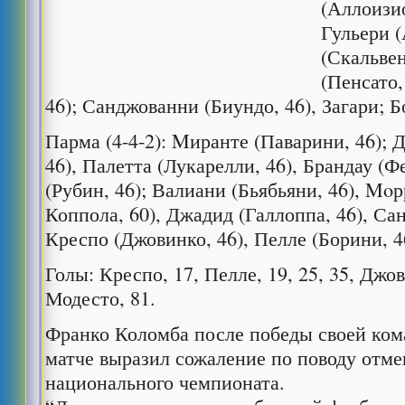
(Аллоизио
Гульери (
(Скальвен
(Пенсато,
46); Санджованни (Биундо, 46), Загари; Б
Парма (4-4-2): Mиранте (Паварини, 46); 
46), Палетта (Лукарелли, 46), Брандау (Ф
(Рубин, 46); Валиани (Бьябьяни, 46), Moр
Коппола, 60), Джадид (Галлоппа, 46), Сан
Креспо (Джовинко, 46), Пелле (Борини, 4
Голы: Креспо, 17, Пелле, 19, 25, 35, Джови
Модесто, 81.
Франко Коломба после победы своей ко
матче выразил сожаление по поводу отме
национального чемпионата.