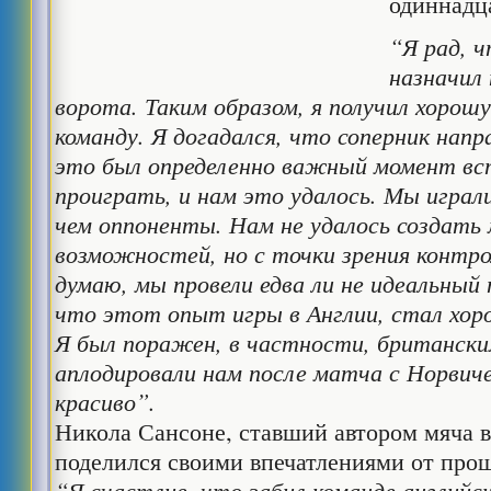
одиннадц
“Я рад, ч
назначил
ворота. Таким образом, я получил хоро
команду. Я догадался, что соперник напр
это был определенно важный момент вс
проиграть, и нам это удалось. Мы играл
чем оппоненты. Нам не удалось создать 
возможностей, но с точки зрения контро
думаю, мы провели едва ли не идеальный 
что этот опыт игры в Англии, стал хор
Я был поражен, в частности, британск
аплодировали нам после матча с Норвич
красиво”.
Никола Сансоне, ставший автором мяча в
поделился своими впечатлениями от про
“Я счастлив, что забил команде английск