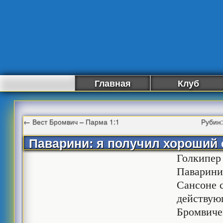
Главная
Клуб
←
Вест Бромвич – Парма 1:1
Рубин:
Паварини: я получил хороший 
Голкипер
Паварини
Сансоне 
действую
Бромвичем