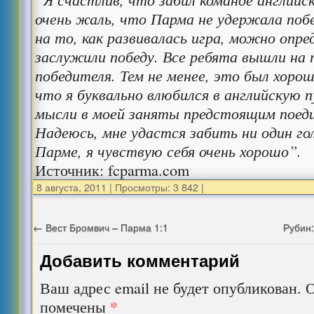
очень жаль, что Парма не удержала поб
на то, как развивалась игра, можно опре
заслужили победу. Все ребята вышли на
победителя. Тем не менее, это был хоро
что я буквально влюбился в английскую п
мысли в моей заняты предстоящим поеди
Надеюсь, мне удастся забить ни один гол 
Парме, я чувствую себя очень хорошо”.
Источник: fcparma.com
8 августа, 2011
|
Просмотры: 3 842
|
←
Вест Бромвич – Парма 1:1
Рубин:
Добавить комментарий
Ваш адрес email не будет опубликован.
О
*
помечены