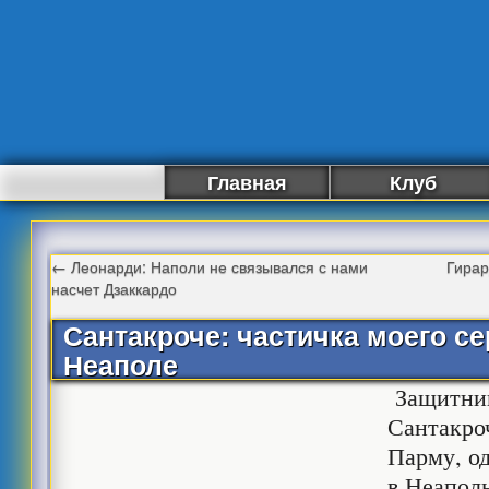
Главная
Клуб
←
Леонарди: Наполи не связывался с нами
Гирар
насчет Дзаккардо
Сантакроче: частичка моего се
Неаполе
Защитн
Сантакроч
Парму, о
в Неапол