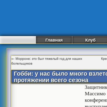
Главная
Клуб
←
Морроне: это был тяжелый год для наших
Кре
болельщиков
Гобби: у нас было много взлет
протяжении всего сезона
Защитник
Массимо 
конферен
выступле