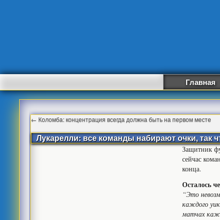
Главная
←
Коломба: концентрация всегда должна быть на первом месте
Лукарелли: все команды набирают очки, так 
Защитник ф
сейчас коман
конца.
Осталось че
“Это невозм
каждого уик
матчах каж