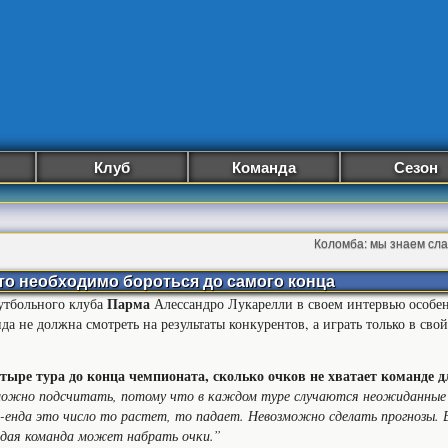
Клуб
Команда
Сезон
Коломба: мы знаем сл
что необходимо бороться до самого конца
Парма
утбольного клуба
Алессандро Лукарелли в своем интервью особен
да не должна смотреть на результаты конкурентов, а играть только в сво
тыре тура до конца чемпионата, сколько очков не хватает команде д
ожно подсчитать, потому что в каждом туре случаются неожиданные 
-енда это число то растет, то падает. Невозможно сделать прогнозы. 
дая команда может набрать очки.”