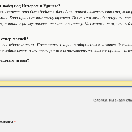
т побед над Интером и Удинезе?
го секрета, это было добыто, благодаря нашей ответственности, котор
дача с Бари принесла нам смену тренера. После чего команда получила п
м, и наша игра улучшалась от матча к матчу. Мы знаем о том, что сей
х супер матчей?
в последних матчах. Постараться хорошо обороняться, а затем бежать
оследних играх, и мы постараемся использовать его также против Пале
прошлым играм?
Коломба: мы знаем сл
*
омечены