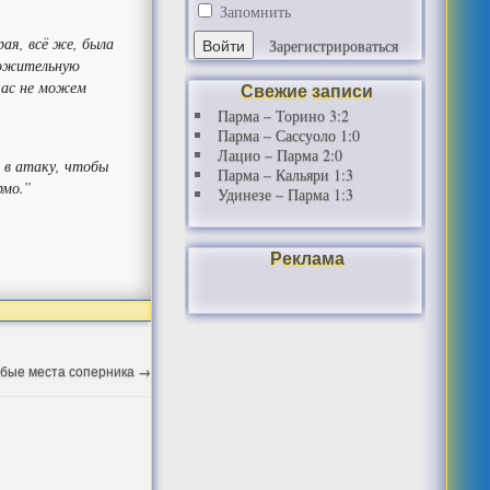
Запомнить
ая, всё же, была
Зарегистрироваться
оложительную
час не можем
Свежие записи
Парма – Торино 3:2
Парма – Сассуоло 1:0
Лацио – Парма 2:0
 в атаку, чтобы
Парма – Кальяри 1:3
рмо.”
Удинезе – Парма 1:3
Реклама
абые места соперника
→